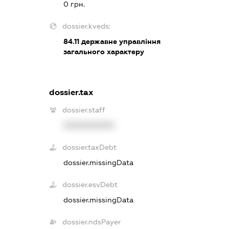
0 грн.
dossier.kveds:
84.11
державне управління
загального характеру
dossier.tax
dossier.staff
XXXXXXXXXX
dossier.taxDebt
dossier.missingData
dossier.esvDebt
dossier.missingData
dossier.ndsPayer