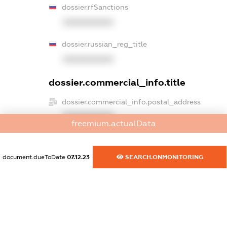
dossier.rfSanctions
XXXXXXXXXX
dossier.russian_reg_title
XXXXXXXXXX
dossier.commercial_info.title
dossier.commercial_info.postal_address
XXXXXXXXXX
freemium.actualData
dossier.commercial_info.phone
XXXXXXXXXX
document.dueToDate
07.12.23
SEARCH.ONMONITORING
dossier.commercial_info.fax
XXXXXXXXXX
dossier.commercial_info.email
XXXXXXXXXX