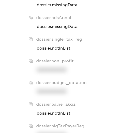
dossier.missingData
dossier.ndsAnnul
dossier.missingData
dossier.single_tax_reg
dossier.notInList
dossier.non_profit
XXXXXXXXXX
dossier.budget_dotation
XXXXXXXXXX
dossier.palne_akciz
dossier.notInList
dossier.bigTaxPayerReg