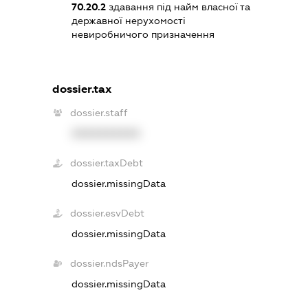
70.20.2
здавання під найм власної та
державної нерухомості
невиробничого призначення
dossier.tax
dossier.staff
XXXXXXXXXX
dossier.taxDebt
dossier.missingData
dossier.esvDebt
dossier.missingData
dossier.ndsPayer
dossier.missingData