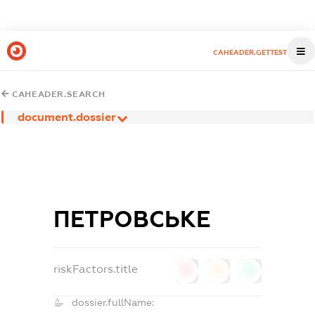
CAHEADER.GETTEST
CAHEADER.SEARCH
document.dossier
ПЕТРОВСЬКЕ
riskFactors.title
0
0
0
dossier.fullName: