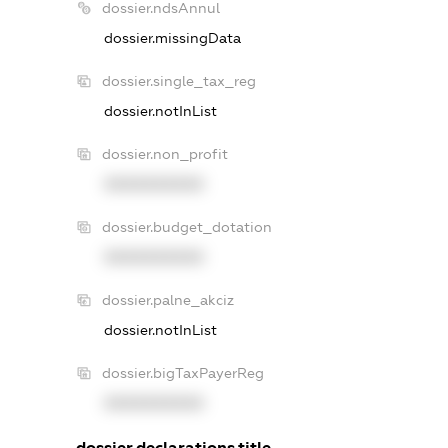
dossier.ndsAnnul
dossier.missingData
dossier.single_tax_reg
dossier.notInList
dossier.non_profit
XXXXXXXXXX
dossier.budget_dotation
XXXXXXXXXX
dossier.palne_akciz
dossier.notInList
dossier.bigTaxPayerReg
XXXXXXXXXX
dossier.declarations.title