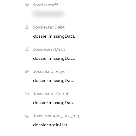
dossier.staff
XXXXXXXXXX
dossier.taxDebt
dossier.missingData
dossier.esvDebt
dossier.missingData
dossier.ndsPayer
dossier.missingData
dossier.ndsAnnul
dossier.missingData
dossier.single_tax_reg
dossier.notInList