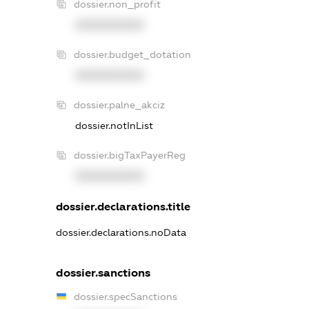
dossier.non_profit
XXXXXXXXXX
dossier.budget_dotation
XXXXXXXXXX
dossier.palne_akciz
dossier.notInList
dossier.bigTaxPayerReg
XXXXXXXXXX
dossier.declarations.title
dossier.declarations.noData
dossier.sanctions
dossier.specSanctions