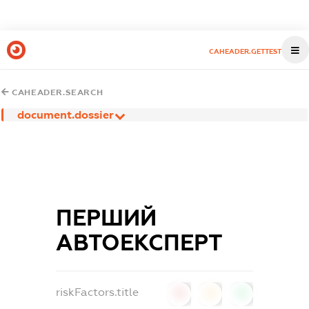
CAHEADER.GETTEST
CAHEADER.SEARCH
document.dossier
ПЕРШИЙ
АВТОЕКСПЕРТ
riskFactors.title
0
0
0