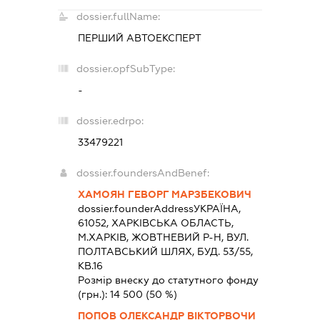
dossier.fullName:
ПЕРШИЙ АВТОЕКСПЕРТ
dossier.opfSubType:
-
dossier.edrpo:
33479221
dossier.foundersAndBenef:
ХАМОЯН ГЕВОРГ МАРЗБЕКОВИЧ
dossier.founderAddress
УКРАЇНА,
61052, ХАРКIВСЬКА ОБЛАСТЬ,
М.ХАРКІВ, ЖОВТНЕВИЙ Р-Н, ВУЛ.
ПОЛТАВСЬКИЙ ШЛЯХ, БУД. 53/55,
КВ.16
Розмір внеску до статутного фонду
(грн.):
14 500
(50 %)
ПОПОВ ОЛЕКСАНДР ВІКТОРВОЧИ