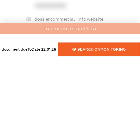
XXXXXXXXXX
dossier.commercial_info.website
XXXXXXXXXX
freemium.actualData
dossier.commercial_info.activity
XXXXXXXXXX
document.dueToDate
22.01.26
SEARCH.ONMONITORING
freemium.exampleText_1
freemium.exampleText_2
freemium.anonymousPerSearch2
FREEMIUM.DETAILS
FREEMIUM.REGISTER