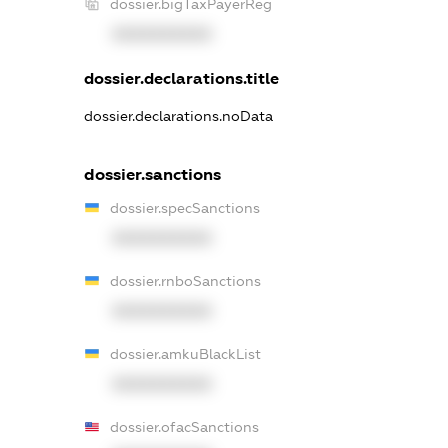
dossier.bigTaxPayerReg
XXXXXXXXXX
dossier.declarations.title
dossier.declarations.noData
dossier.sanctions
dossier.specSanctions
XXXXXXXXXX
dossier.rnboSanctions
XXXXXXXXXX
dossier.amkuBlackList
XXXXXXXXXX
dossier.ofacSanctions