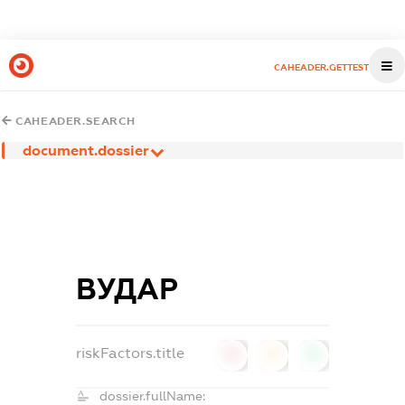
CAHEADER.GETTEST
CAHEADER.SEARCH
document.dossier
ВУДАР
riskFactors.title
0
0
0
dossier.fullName: