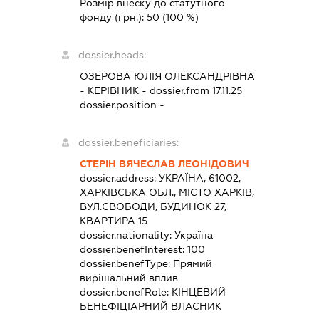
Розмір внеску до статутного
фонду (грн.):
50
(100 %)
dossier.heads:
ОЗЕРОВА ЮЛІЯ ОЛЕКСАНДРІВНА
-
КЕРІВНИК
- dossier.from 17.11.25
dossier.position -
dossier.beneficiaries:
СТЕРІН ВЯЧЕСЛАВ ЛЕОНІДОВИЧ
dossier.address:
УКРАЇНА, 61002,
ХАРКІВСЬКА ОБЛ., МІСТО ХАРКІВ,
ВУЛ.СВОБОДИ, БУДИНОК 27,
КВАРТИРА 15
dossier.nationality:
Україна
dossier.benefInterest:
100
dossier.benefType:
Прямий
вирішальний вплив
dossier.benefRole:
КІНЦЕВИЙ
БЕНЕФІЦІАРНИЙ ВЛАСНИК