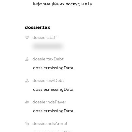
інформаційних послуг, н.в.і.у.
dossier.tax
dossier.staff
XXXXXXXXXX
dossier.taxDebt
dossier.missingData
dossier.esvDebt
dossier.missingData
dossier.ndsPayer
dossier.missingData
dossier.ndsAnnul