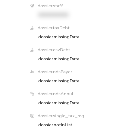
dossier.staff
XXXXXXXXXX
dossier.taxDebt
dossier.missingData
dossier.esvDebt
dossier.missingData
dossier.ndsPayer
dossier.missingData
dossier.ndsAnnul
dossier.missingData
dossier.single_tax_reg
dossier.notInList