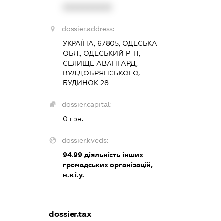
XXXXXXXXXX
dossier.address:
УКРАЇНА, 67805, ОДЕСЬКА
ОБЛ., ОДЕСЬКИЙ Р-Н,
СЕЛИЩЕ АВАНГАРД,
ВУЛ.ДОБРЯНСЬКОГО,
БУДИНОК 28
dossier.capital:
0 грн.
dossier.kveds:
94.99
діяльність інших
громадських організацій,
н.в.і.у.
dossier.tax