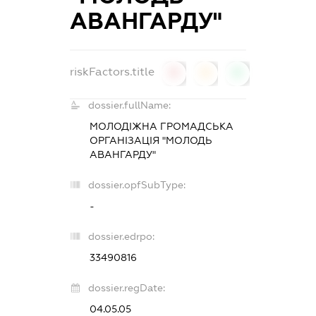
АВАНГАРДУ"
riskFactors.title
0
0
0
dossier.fullName:
МОЛОДІЖНА ГРОМАДСЬКА
ОРГАНІЗАЦІЯ "МОЛОДЬ
АВАНГАРДУ"
dossier.opfSubType:
-
dossier.edrpo:
33490816
dossier.regDate:
04.05.05