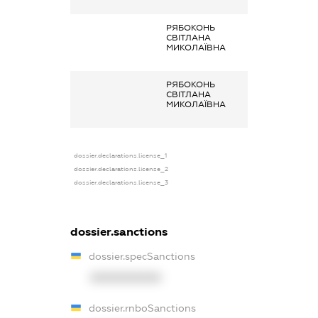
органах
РЯБОКОНЬ
Членство суб’єк
СВІТЛАНА
декларування в
МИКОЛАЇВНА
організаціях та 
органах
РЯБОКОНЬ
Членство суб’єк
СВІТЛАНА
декларування в
МИКОЛАЇВНА
організаціях та 
органах
dossier.declarations.license_1
dossier.declarations.license_2
dossier.declarations.license_3
dossier.sanctions
dossier.specSanctions
XXXXXXXXXX
dossier.rnboSanctions