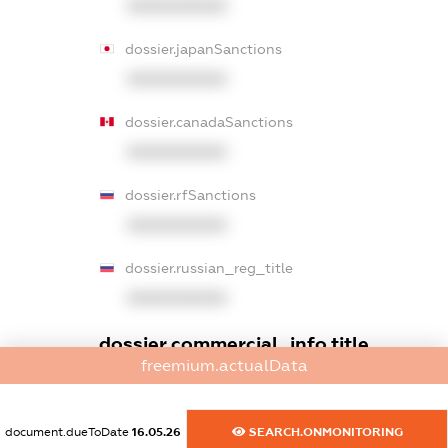
XXXXXXXXXX
dossier.japanSanctions
XXXXXXXXXX
dossier.canadaSanctions
XXXXXXXXXX
dossier.rfSanctions
XXXXXXXXXX
dossier.russian_reg_title
XXXXXXXXXX
dossier.commercial_info.title
freemium.actualData
dossier.commercial_info.postal_address
XXXXXXXXXX
document.dueToDate
16.05.26
SEARCH.ONMONITORING