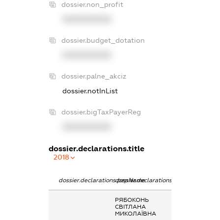
dossier.non_profit
XXXXXXXXXX
dossier.budget_dotation
XXXXXXXXXX
dossier.palne_akciz
dossier.notInList
dossier.bigTaxPayerReg
XXXXXXXXXX
dossier.declarations.title
2018
dossier.declarations.pepName
dossier.declarations.personName
dossier.declarat
РЯБОКОНЬ
Членство суб’єк
СВІТЛАНА
декларування в
МИКОЛАЇВНА
організаціях та 