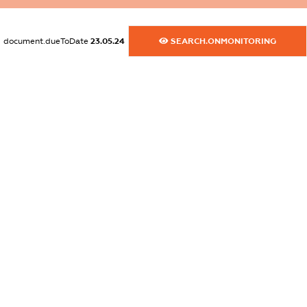
dossier.commercial_info.website
XXXXXXXXXX
document.dueToDate
23.05.24
SEARCH.ONMONITORING
dossier.commercial_info.activity
XXXXXXXXXX
freemium.exampleText_1
freemium.exampleText_2
freemium.anonymousPerSearch2
FREEMIUM.DETAILS
FREEMIUM.REGISTER