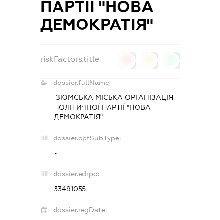
ПАРТІЇ "НОВА
ДЕМОКРАТІЯ"
riskFactors.title
0
0
0
dossier.fullName:
ІЗЮМСЬКА МІСЬКА ОРГАНІЗАЦІЯ
ПОЛІТИЧНОЇ ПАРТІЇ "НОВА
ДЕМОКРАТІЯ"
dossier.opfSubType:
-
dossier.edrpo:
33491055
dossier.regDate: