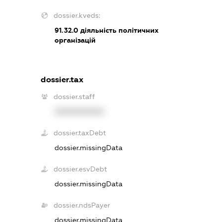
dossier.kveds:
91.32.0
діяльність політичних
організацій
dossier.tax
dossier.staff
XXXXXXXXXX
dossier.taxDebt
dossier.missingData
dossier.esvDebt
dossier.missingData
dossier.ndsPayer
dossier.missingData