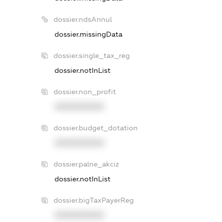
dossier.ndsAnnul
dossier.missingData
dossier.single_tax_reg
dossier.notInList
dossier.non_profit
XXXXXXXXXX
dossier.budget_dotation
XXXXXXXXXX
dossier.palne_akciz
dossier.notInList
dossier.bigTaxPayerReg
XXXXXXXXXX