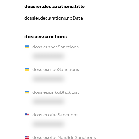
dossier.declarations.title
dossier.declarations.noData
dossier.sanctions
dossier.specSanctions
XXXXXXXXXX
dossier.rnboSanctions
XXXXXXXXXX
dossier.amkuBlackList
XXXXXXXXXX
dossier.ofacSanctions
XXXXXXXXXX
dossier.ofacNonSdnSanctions