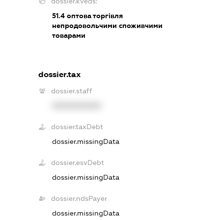
dossier.kveds:
51.4
оптова торгівля
непродовольчими споживчими
товарами
dossier.tax
dossier.staff
XXXXXXXXXX
dossier.taxDebt
dossier.missingData
dossier.esvDebt
dossier.missingData
dossier.ndsPayer
dossier.missingData