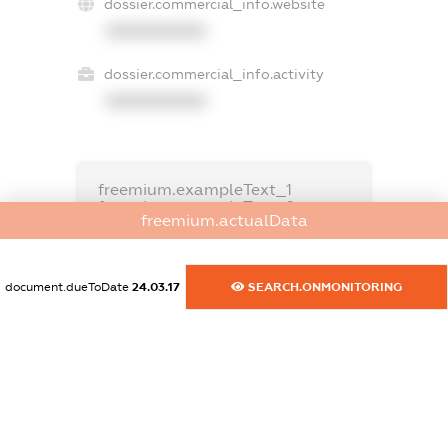
dossier.commercial_info.website
XXXXXXXXXX
dossier.commercial_info.activity
XXXXXXXXXX
freemium.exampleText_1
freemium.exampleText_2
freemium.actualData
freemium.anonymousPerSearch2
FREEMIUM.DETAILS
FREEMIUM.REGISTER
document.dueToDate
24.03.17
SEARCH.ONMONITORING