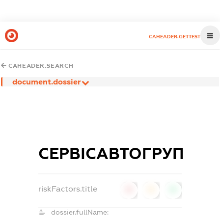
CAHEADER.GETTEST
CAHEADER.SEARCH
document.dossier
СЕРВІСАВТОГРУП
riskFactors.title
0
0
0
dossier.fullName: