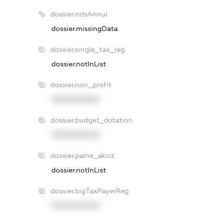
dossier.ndsAnnul
dossier.missingData
dossier.single_tax_reg
dossier.notInList
dossier.non_profit
XXXXXXXXXX
dossier.budget_dotation
XXXXXXXXXX
dossier.palne_akciz
dossier.notInList
dossier.bigTaxPayerReg
XXXXXXXXXX