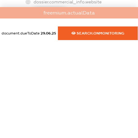
dossier.commercial_info.website
XXXXXXXXXX
freemium.actualData
dossier.commercial_info.activity
XXXXXXXXXX
document.dueToDate
29.06.25
SEARCH.ONMONITORING
freemium.exampleText_1
freemium.exampleText_2
freemium.anonymousPerSearch2
FREEMIUM.DETAILS
FREEMIUM.REGISTER