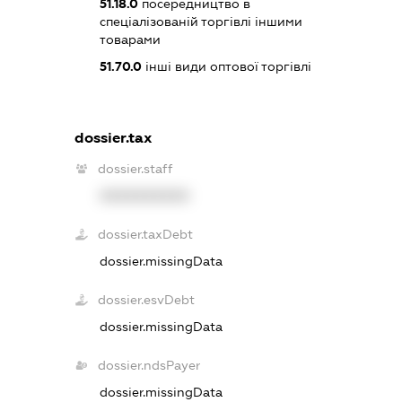
51.18.0
посередництво в
спеціалізованій торгівлі іншими
товарами
51.70.0
інші види оптової торгівлі
dossier.tax
dossier.staff
XXXXXXXXXX
dossier.taxDebt
dossier.missingData
dossier.esvDebt
dossier.missingData
dossier.ndsPayer
dossier.missingData