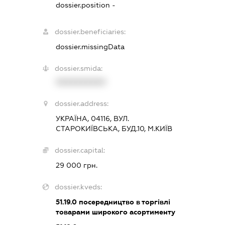
dossier.position -
dossier.beneficiaries:
dossier.missingData
dossier.smida:
XXXXXXXXXX
dossier.address:
УКРАЇНА, 04116, ВУЛ.
СТАРОКИЇВСЬКА, БУД.10, М.КИЇВ
dossier.capital:
29 000 грн.
dossier.kveds:
51.19.0
посередництво в торгівлі
товарами широкого асортименту