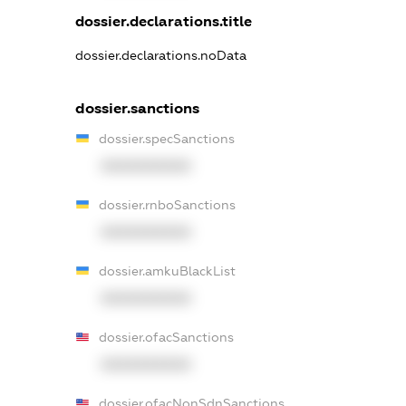
dossier.declarations.title
dossier.declarations.noData
dossier.sanctions
dossier.specSanctions
XXXXXXXXXX
dossier.rnboSanctions
XXXXXXXXXX
dossier.amkuBlackList
XXXXXXXXXX
dossier.ofacSanctions
XXXXXXXXXX
dossier.ofacNonSdnSanctions