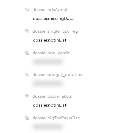
dossier.ndsAnnul
dossier.missingData
dossier.single_tax_reg
dossier.notInList
dossier.non_profit
XXXXXXXXXX
dossier.budget_dotation
XXXXXXXXXX
dossier.palne_akciz
dossier.notInList
dossier.bigTaxPayerReg
XXXXXXXXXX