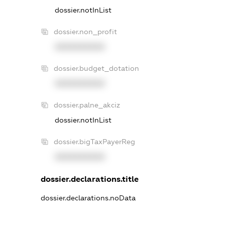
dossier.notInList
dossier.non_profit
XXXXXXXXXX
dossier.budget_dotation
XXXXXXXXXX
dossier.palne_akciz
dossier.notInList
dossier.bigTaxPayerReg
XXXXXXXXXX
dossier.declarations.title
dossier.declarations.noData