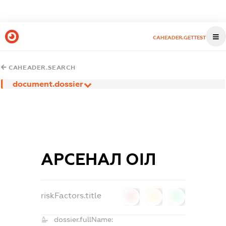
CAHEADER.GETTEST
CAHEADER.SEARCH
document.dossier
АРСЕНАЛ ОІЛ
riskFactors.title
0
0
0
dossier.fullName: