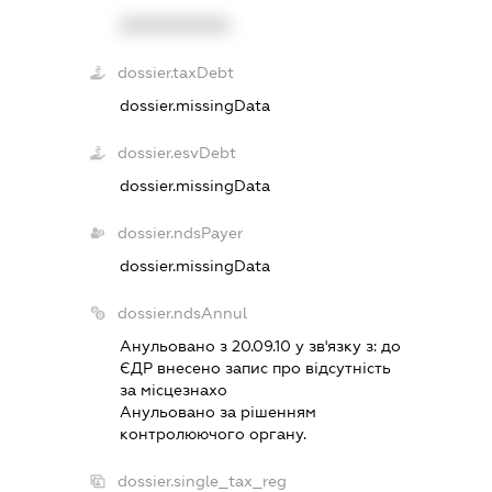
XXXXXXXXXX
dossier.taxDebt
dossier.missingData
dossier.esvDebt
dossier.missingData
dossier.ndsPayer
dossier.missingData
dossier.ndsAnnul
Анульовано з 20.09.10 у зв'язку з:
до
ЄДР внесено запис про вiдсутнiсть
за мiсцезнахо
Анульовано за рiшенням
контролюючого органу.
dossier.single_tax_reg