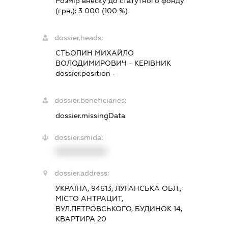
Розмір внеску до статутного фонду
(грн.):
3 000
(100 %)
dossier.heads:
СТЬОПИН МИХАЙЛО
ВОЛОДИМИРОВИЧ
-
КЕРІВНИК
dossier.position -
dossier.beneficiaries:
dossier.missingData
dossier.smida:
XXXXXXXXXX
dossier.address:
УКРАЇНА, 94613, ЛУГАНСЬКА ОБЛ.,
МІСТО АНТРАЦИТ,
ВУЛ.ПЕТРОВСЬКОГО, БУДИНОК 14,
КВАРТИРА 20