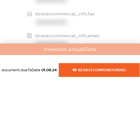
XXXXXXXXXX
dossier.commercial_info.fax
XXXXXXXXXX
dossier.commercial_info.email
XXXXXXXXXX
freemium.actualData
dossier.commercial_info.website
XXXXXXXXXX
document.dueToDate
01.08.24
SEARCH.ONMONITORING
dossier.commercial_info.activity
XXXXXXXXXX
freemium.exampleText_1
freemium.exampleText_2
freemium.anonymousPerSearch2
FREEMIUM.DETAILS