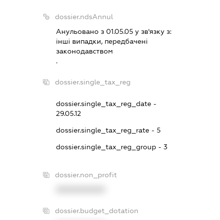
dossier.ndsAnnul
Анульовано з 01.05.05 у зв'язку з:
iншi випадки, передбаченi
законодавством
.
dossier.single_tax_reg
dossier.single_tax_reg_date -
29.05.12
dossier.single_tax_reg_rate - 5
dossier.single_tax_reg_group - 3
dossier.non_profit
XXXXXXXXXX
dossier.budget_dotation