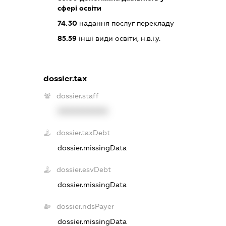
сфері освіти
74.30
надання послуг перекладу
85.59
інші види освіти, н.в.і.у.
dossier.tax
dossier.staff
XXXXXXXXXX
dossier.taxDebt
dossier.missingData
dossier.esvDebt
dossier.missingData
dossier.ndsPayer
dossier.missingData