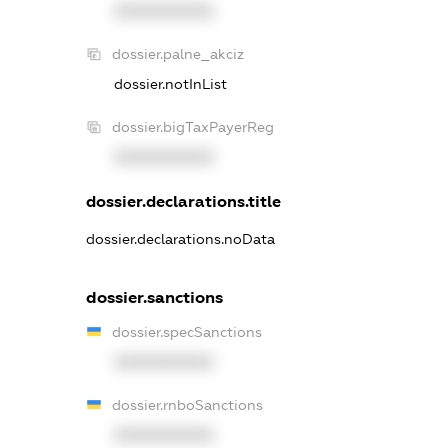
XXXXXXXXXX
dossier.palne_akciz
dossier.notInList
dossier.bigTaxPayerReg
XXXXXXXXXX
dossier.declarations.title
dossier.declarations.noData
dossier.sanctions
dossier.specSanctions
XXXXXXXXXX
dossier.rnboSanctions
XXXXXXXXXX