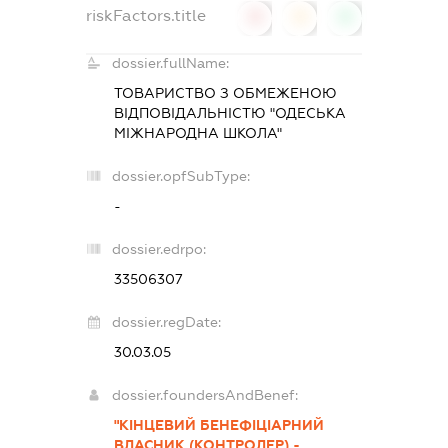
riskFactors.title
0
0
0
dossier.fullName:
ТОВАРИСТВО З ОБМЕЖЕНОЮ
ВІДПОВІДАЛЬНІСТЮ "ОДЕСЬКА
МІЖНАРОДНА ШКОЛА"
dossier.opfSubType:
-
dossier.edrpo:
33506307
dossier.regDate:
30.03.05
dossier.foundersAndBenef:
"КІНЦЕВИЙ БЕНЕФІЦІАРНИЙ
ВЛАСНИК (КОНТРОЛЕР) -