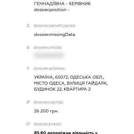
ГЕННАДІЇВНА
-
КЕРІВНИК
dossier.position -
dossier.beneficiaries:
dossier.missingData
dossier.smida:
XXXXXXXXXX
dossier.address:
УКРАЇНА, 65072, ОДЕСЬКА ОБЛ.,
МІСТО ОДЕСА, ВУЛИЦЯ ГАЙДАРА,
БУДИНОК 22, КВАРТИРА 2
dossier.capital:
26 200 грн.
dossier.kveds:
85.60
допоміжна діяльність у