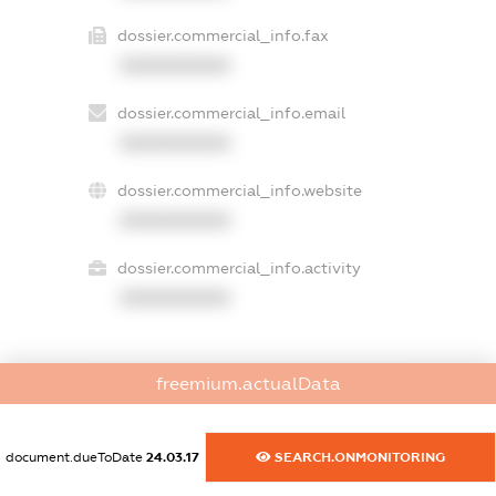
dossier.commercial_info.fax
XXXXXXXXXX
dossier.commercial_info.email
XXXXXXXXXX
dossier.commercial_info.website
XXXXXXXXXX
dossier.commercial_info.activity
XXXXXXXXXX
freemium.actualData
freemium.exampleText_1
freemium.exampleText_2
freemium.anonymousPerSearch2
document.dueToDate
24.03.17
SEARCH.ONMONITORING
FREEMIUM.DETAILS