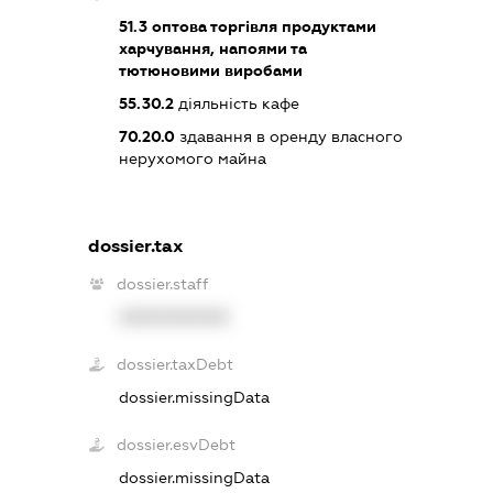
51.3
оптова торгівля продуктами
харчування, напоями та
тютюновими виробами
55.30.2
діяльність кафе
70.20.0
здавання в оренду власного
нерухомого майна
dossier.tax
dossier.staff
XXXXXXXXXX
dossier.taxDebt
dossier.missingData
dossier.esvDebt
dossier.missingData