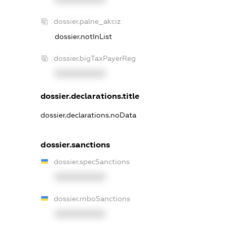
dossier.palne_akciz
dossier.notInList
dossier.bigTaxPayerReg
XXXXXXXXXX
dossier.declarations.title
dossier.declarations.noData
dossier.sanctions
dossier.specSanctions
XXXXXXXXXX
dossier.rnboSanctions
XXXXXXXXXX