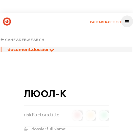
CAHEADER.GETTEST
CAHEADER.SEARCH
document.dossier
ЛЮОЛ-К
riskFactors.title
0
0
0
dossier.fullName: