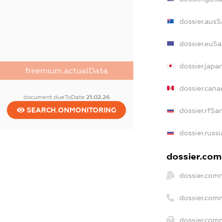
dossier.ausS
dossier.euSa
dossier.japa
freemium.actualData
dossier.can
document.dueToDate
21.02.26
SEARCH.ONMONITORING
dossier.rfSa
dossier.russ
dossier.comm
dossier.com
dossier.com
dossier.comm