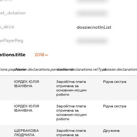
get_dotation
XXXXXXXXXX
e_akciz
dossier.notInList
TaxPayerReg
XXXXXXXXXX
ations.title
2018
ations.pepName
dossier.declarations.personName
dossier.declarations.relType
dossier.declaratio
ІОРДЕК ЮЛІЯ
Заробітна плата
Рідна сестра
ІВАНІВНА
отримана за
основним місцем
роботи
ІОРДЕК ЮЛІЯ
Заробітна плата
Рідна сестра
ІВАНІВНА
отримана за
основним місцем
роботи
ЩЕРБАКОВА
Заробітна плата
Дружина
ЛЮДМИЛА
отримана за