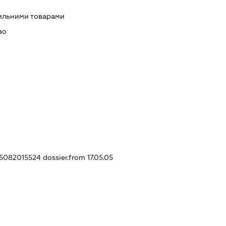
тильними товарами
во
335082015524
dossier.from 17.05.05