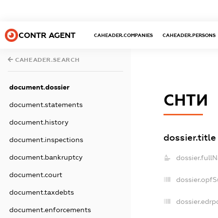
CONTR AGENT
CAHEADER.COMPANIES
CAHEADER.PERSONS
CAHEADER.SEARCH
document.dossier
СНТИ
document.statements
document.history
dossier.title
document.inspections
document.bankruptcy
dossier.full
document.court
dossier.opf
document.taxdebts
dossier.edrp
document.enforcements