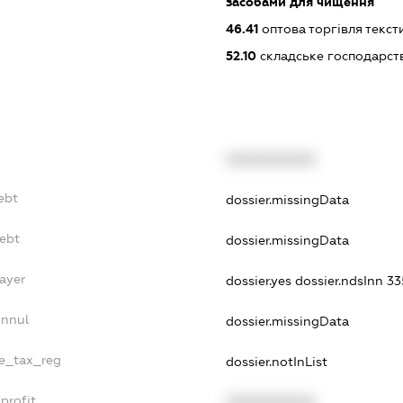
засобами для чищення
46.41
оптова торгівля текс
52.10
складське господарст
XXXXXXXXXX
ebt
dossier.missingData
Debt
dossier.missingData
ayer
dossier.yes
dossier.ndsInn 
Annul
dossier.missingData
le_tax_reg
dossier.notInList
profit
XXXXXXXXXX