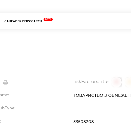
BETA
CAHEADER.PERSSEARCH
riskFactors.title
0
Name:
ТОВАРИСТВО З ОБМЕЖЕН
SubType:
-
o:
33508208