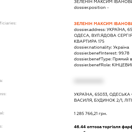
ЗЕЛЕНІН МАКСИМ ІВАНОВ
dossier.position -
iciaries:
ЗЕЛЕНІН МАКСИМ ІВАНОВ
dossier.address:
УКРАЇНА, 6
ОДЕСА, ВУЛ.ЯДОВА СЕРГІЯ
КВАРТИРА 175
dossier.nationality:
Україна
dossier.benefInterest:
99.78
dossier.benefType:
Прямий в
dossier.benefRole:
КІНЦЕВИ
a:
XXXXXXXXXX
ess:
УКРАЇНА, 65033, ОДЕСЬКА 
ВАСИЛЯ, БУДИНОК 2/1, ЛІТ
al:
1 285 766,21 грн.
s:
46.44
оптова торгівля фар