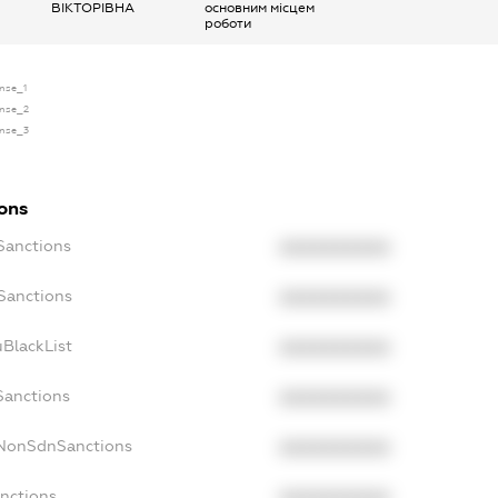
ВІКТОРІВНА
основним місцем
роботи
ense_1
ense_2
ense_3
ions
Sanctions
XXXXXXXXXX
oSanctions
XXXXXXXXXX
uBlackList
XXXXXXXXXX
Sanctions
XXXXXXXXXX
cNonSdnSanctions
XXXXXXXXXX
anctions