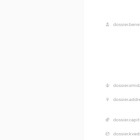
dossier.benef
dossier.smid
dossier.addr
dossier.capit
dossier.kved