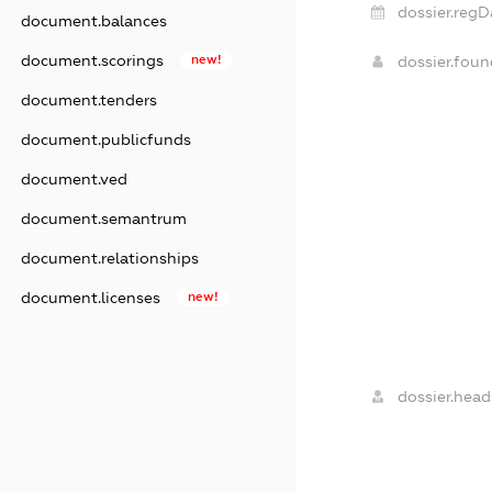
dossier.regD
document.balances
document.scorings
new!
dossier.fou
document.tenders
document.publicfunds
document.ved
document.semantrum
document.relationships
document.licenses
new!
dossier.head