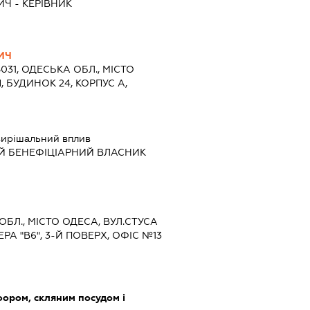
ИЧ
-
КЕРІВНИК
ИЧ
5031, ОДЕСЬКА ОБЛ., МІСТО
, БУДИНОК 24, КОРПУС А,
ирішальний вплив
Й БЕНЕФІЦІАРНИЙ ВЛАСНИК
ОБЛ., МІСТО ОДЕСА, ВУЛ.СТУСА
ЕРА "В6", 3-Й ПОВЕРХ, ОФІС №13
фором, скляним посудом і