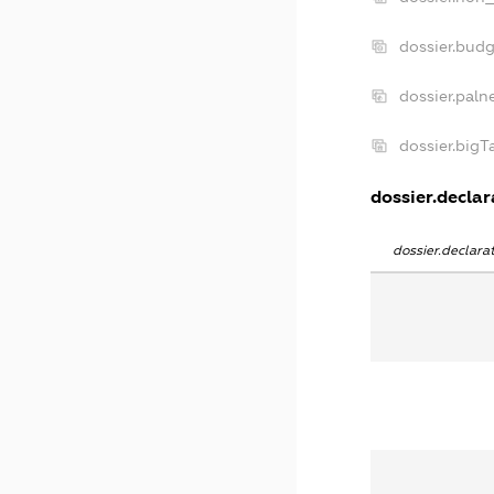
dossier.bud
dossier.paln
dossier.big
dossier.declar
dossier.declar