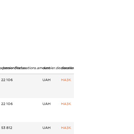
ns.personStatus
dossier.declarations.amount
dossier.declarations.currency
dossier.declarations.source
22 106
UAH
НАЗК
22 106
UAH
НАЗК
53 812
UAH
НАЗК