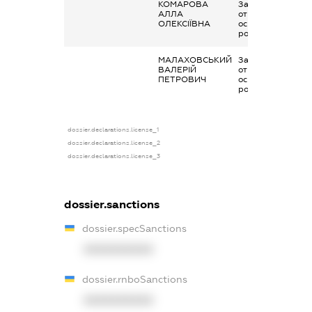
КОМАРОВА
Заробітна плата
АЛЛА
отримана за
ОЛЕКСІЇВНА
основним місцем
роботи
МАЛАХОВСЬКИЙ
Заробітна плата
ВАЛЕРІЙ
отримана за
ПЕТРОВИЧ
основним місцем
роботи
dossier.declarations.license_1
dossier.declarations.license_2
dossier.declarations.license_3
dossier.sanctions
dossier.specSanctions
XXXXXXXXXX
dossier.rnboSanctions
XXXXXXXXXX