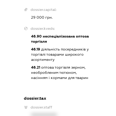
dossier.capital:
29 000 грн.
dossier.kveds:
46.90
неспеціалізована оптова
торгівля
46.19
діяльність посередників у
торгівлі товарами широкого
асортименту
46.21
оптова торгівля зерном,
необробленим тютюном,
насінням і кормами для тварин
dossier.tax
dossier.staff
XXXXXXXXXX