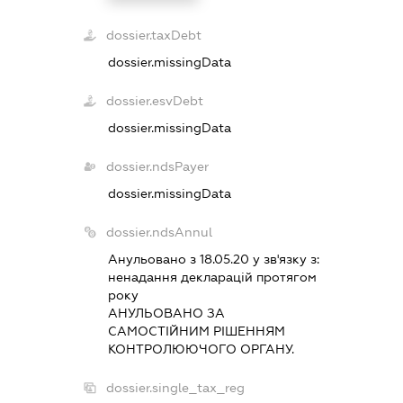
dossier.taxDebt
dossier.missingData
dossier.esvDebt
dossier.missingData
dossier.ndsPayer
dossier.missingData
dossier.ndsAnnul
Анульовано з 18.05.20 у зв'язку з:
ненадання декларацiй протягом
року
АНУЛЬОВАНО ЗА
САМОСТIЙНИМ РIШЕННЯМ
КОНТРОЛЮЮЧОГО ОРГАНУ.
dossier.single_tax_reg