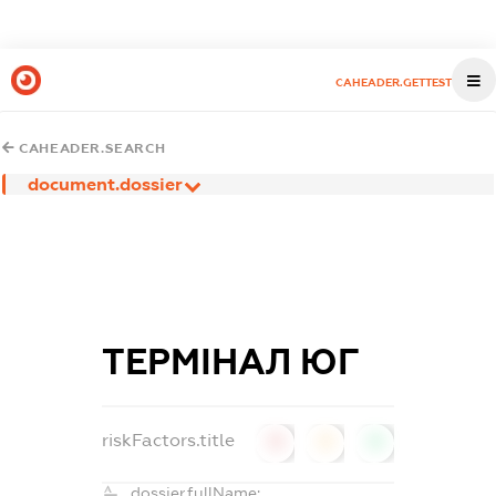
CAHEADER.GETTEST
CAHEADER.SEARCH
document.dossier
ТЕРМІНАЛ ЮГ
riskFactors.title
0
0
0
dossier.fullName: