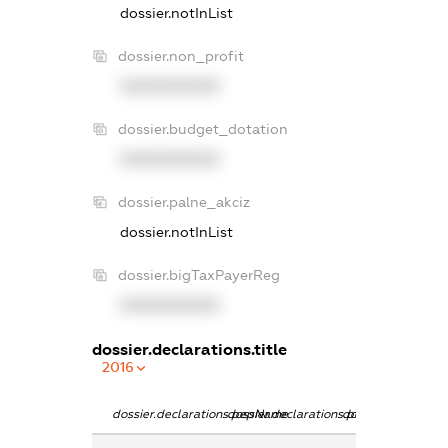
dossier.notInList
dossier.non_profit
XXXXXXXXXX
dossier.budget_dotation
XXXXXXXXXX
dossier.palne_akciz
dossier.notInList
dossier.bigTaxPayerReg
XXXXXXXXXX
dossier.declarations.title
2016
dossier.declarations.pepName
dossier.declarations.personName
dossier.declaratio