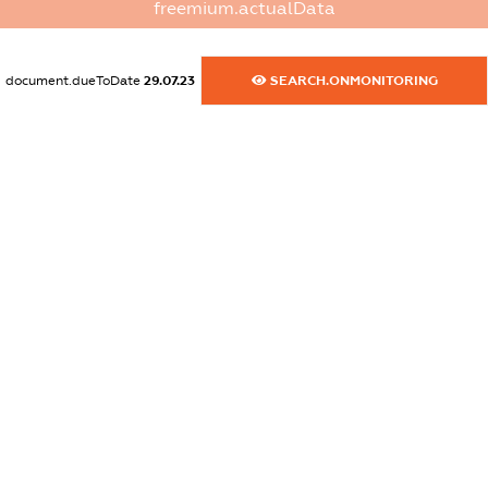
freemium.actualData
dossier.commercial_info.fax
XXXXXXXXXX
document.dueToDate
29.07.23
SEARCH.ONMONITORING
dossier.commercial_info.email
XXXXXXXXXX
dossier.commercial_info.website
XXXXXXXXXX
dossier.commercial_info.activity
XXXXXXXXXX
freemium.exampleText_1
freemium.exampleText_2
freemium.anonymousPerSearch2
FREEMIUM.DETAILS