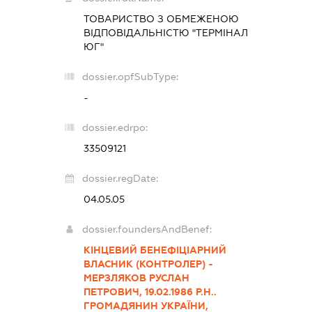
ТОВАРИСТВО З ОБМЕЖЕНОЮ
ВІДПОВІДАЛЬНІСТЮ "ТЕРМІНАЛ
ЮГ"
dossier.opfSubType:
-
dossier.edrpo:
33509121
dossier.regDate:
04.05.05
dossier.foundersAndBenef:
КІНЦЕВИЙ БЕНЕФІЦІАРНИЙ
ВЛАСНИК (КОНТРОЛЕР) -
МЕРЗЛЯКОВ РУСЛАН
ПЕТРОВИЧ, 19.02.1986 Р.Н..
ГРОМАДЯНИН УКРАЇНИ,