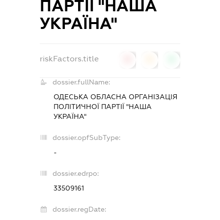
ПАРТІЇ "НАША
УКРАЇНА"
riskFactors.title
0
0
0
dossier.fullName:
ОДЕСЬКА ОБЛАСНА ОРГАНІЗАЦІЯ
ПОЛІТИЧНОЇ ПАРТІЇ "НАША
УКРАЇНА"
dossier.opfSubType:
-
dossier.edrpo:
33509161
dossier.regDate: