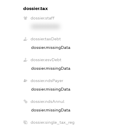
dossier.tax
dossier.staff
XXXXXXXXXX
dossier.taxDebt
dossier.missingData
dossier.esvDebt
dossier.missingData
dossier.ndsPayer
dossier.missingData
dossier.ndsAnnul
dossier.missingData
dossier.single_tax_reg