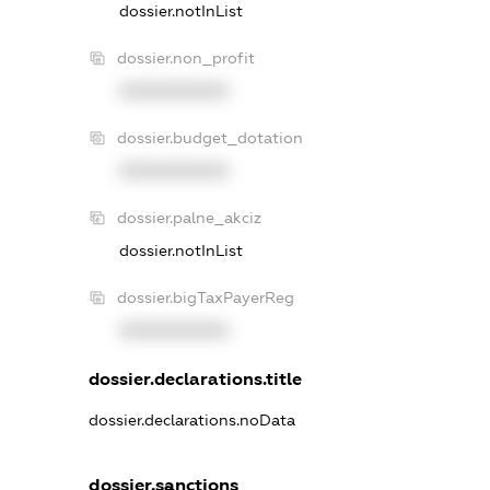
dossier.notInList
dossier.non_profit
XXXXXXXXXX
dossier.budget_dotation
XXXXXXXXXX
dossier.palne_akciz
dossier.notInList
dossier.bigTaxPayerReg
XXXXXXXXXX
dossier.declarations.title
dossier.declarations.noData
dossier.sanctions