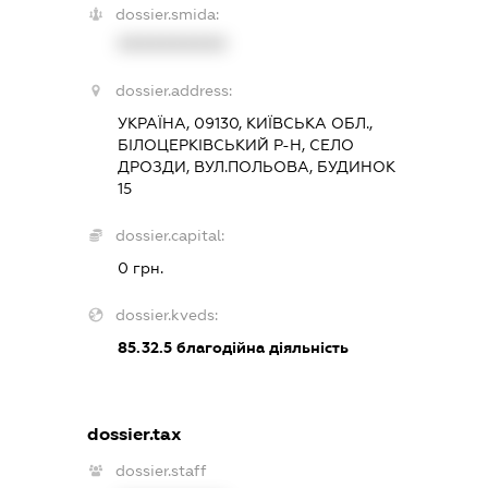
dossier.smida:
XXXXXXXXXX
dossier.address:
УКРАЇНА, 09130, КИЇВСЬКА ОБЛ.,
БІЛОЦЕРКІВСЬКИЙ Р-Н, СЕЛО
ДРОЗДИ, ВУЛ.ПОЛЬОВА, БУДИНОК
15
dossier.capital:
0 грн.
dossier.kveds:
85.32.5
благодійна діяльність
dossier.tax
dossier.staff