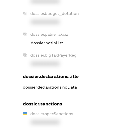
XXXXXXXXXX
dossier.budget_dotation
XXXXXXXXXX
dossier.palne_akciz
dossier.notInList
dossier.bigTaxPayerReg
XXXXXXXXXX
dossier.declarations.title
dossier.declarations.noData
dossier.sanctions
dossier.specSanctions
XXXXXXXXXX