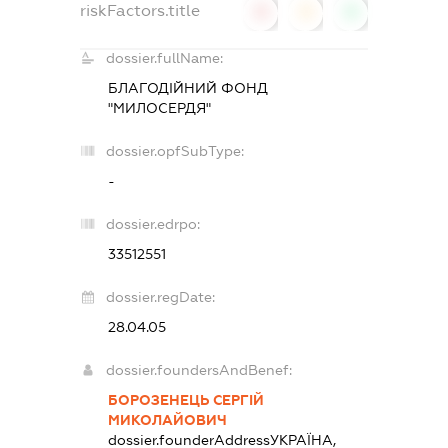
riskFactors.title
0
0
0
dossier.fullName:
БЛАГОДІЙНИЙ ФОНД
"МИЛОСЕРДЯ"
dossier.opfSubType:
-
dossier.edrpo:
33512551
dossier.regDate:
28.04.05
dossier.foundersAndBenef:
БОРОЗЕНЕЦЬ СЕРГІЙ
МИКОЛАЙОВИЧ
dossier.founderAddress
УКРАЇНА,