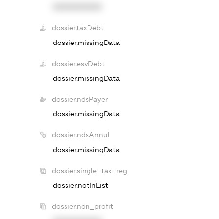
XXXXXXXXXX
dossier.taxDebt
dossier.missingData
dossier.esvDebt
dossier.missingData
dossier.ndsPayer
dossier.missingData
dossier.ndsAnnul
dossier.missingData
dossier.single_tax_reg
dossier.notInList
dossier.non_profit