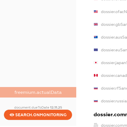
dossier.ofac
dossier.gbSa
dossier.ausS
dossier.euSa
dossier.japa
dossier.cana
dossier.rfSan
freemium.actualData
dossier.russi
document.dueToDate
12.11.25
dossier.comm
SEARCH.ONMONITORING
dossier.comm