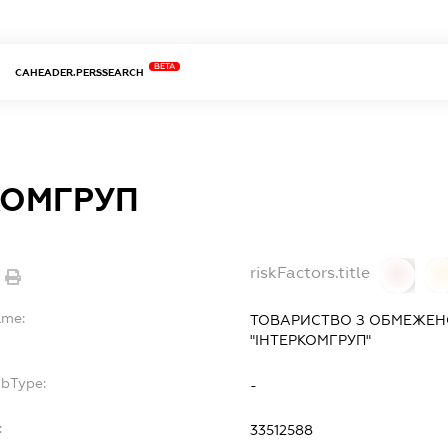
BETA
CAHEADER.PERSSEARCH
КОМГРУП
riskFactors.title
0
ame:
ТОВАРИСТВО З ОБМЕЖЕН
"ІНТЕРКОМГРУП"
ubType:
-
:
33512588