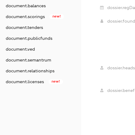
document.balances
dossier.regDa
document.scorings
new!
dossier.foun
document.tenders
document.publicfunds
document.ved
document.semantrum
dossier.heads
document.relationships
document.licenses
new!
dossier.benefi