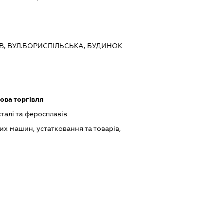
ИЇВ, ВУЛ.БОРИСПІЛЬСЬКА, БУДИНОК
ова торгівля
талі та феросплавів
х машин, устатковання та товарів,