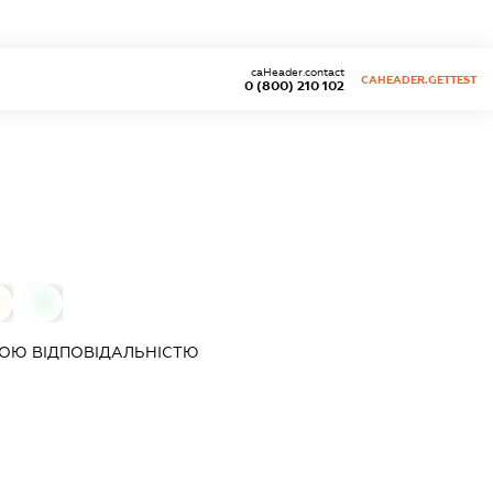
caHeader.contact
CAHEADER.GETTEST
0 (800) 210 102
0
0
ОЮ ВІДПОВІДАЛЬНІСТЮ