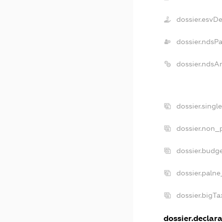
dossier.esvD
dossier.ndsP
dossier.ndsA
dossier.singl
dossier.non_p
dossier.budg
dossier.palne
dossier.bigT
dossier.declara