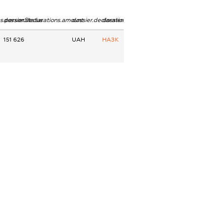
ns.personStatus
dossier.declarations.amount
dossier.declarations.currency
dossier.declarations.source
151 626
UAH
НАЗК