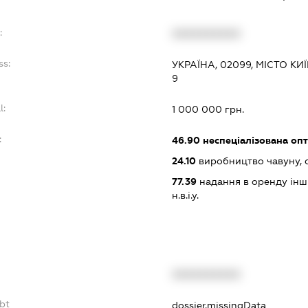
:
XXXXXXXXXX
ss:
УКРАЇНА, 02099, МІСТО К
9
l:
1 000 000 грн.
:
46.90
неспеціалізована опт
24.10
виробництво чавуну, с
77.39
надання в оренду інши
н.в.і.у.
XXXXXXXXXX
bt
dossier.missingData