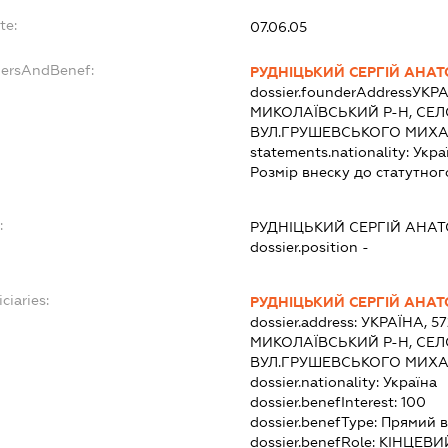
te:
07.06.05
dersAndBenef:
РУДНІЦЬКИЙ СЕРГІЙ АНА
dossier.founderAddress
УКРА
МИКОЛАЇВСЬКИЙ Р-Н, СЕЛ
ВУЛ.ГРУШЕВСЬКОГО МИХА
statements.nationality:
Укра
Розмір внеску до статутног
:
РУДНІЦЬКИЙ СЕРГІЙ АНА
dossier.position -
ciaries:
РУДНІЦЬКИЙ СЕРГІЙ АНА
dossier.address:
УКРАЇНА, 5
МИКОЛАЇВСЬКИЙ Р-Н, СЕЛ
ВУЛ.ГРУШЕВСЬКОГО МИХА
dossier.nationality:
Україна
dossier.benefInterest:
100
dossier.benefType:
Прямий в
dossier.benefRole:
КІНЦЕВИ