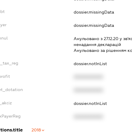
ebt
dossier.missingData
ayer
dossier.missingData
nnul
Анульовано з 27.12.20 у зв'я
ненадання декларацiй
Анульовано за рiшенням к
e_tax_reg
dossier.notInList
rofit
XXXXXXXXXX
et_dotation
XXXXXXXXXX
_akciz
dossier.notInList
axPayerReg
XXXXXXXXXX
tions.title
2018