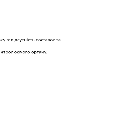
зку з:
вiдсутнiсть поставок та
онтролюючого органу.