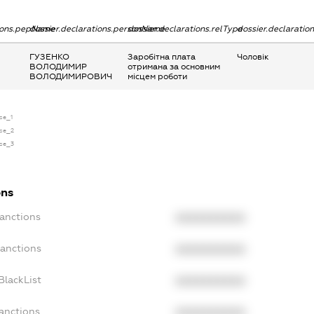
tions.pepName
dossier.declarations.personName
dossier.declarations.relType
dossier.declaratio
ГУЗЕНКО
Заробітна плата
Чоловік
ВОЛОДИМИР
отримана за основним
ВОЛОДИМИРОВИЧ
місцем роботи
nse_1
nse_2
nse_3
ons
Sanctions
XXXXXXXXXX
Sanctions
XXXXXXXXXX
BlackList
XXXXXXXXXX
anctions
XXXXXXXXXX