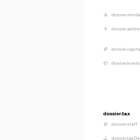
dossier.smida
dossier.addre
dossier.capita
dossier.kveds
dossier.tax
dossier.staff
dossier.taxDe