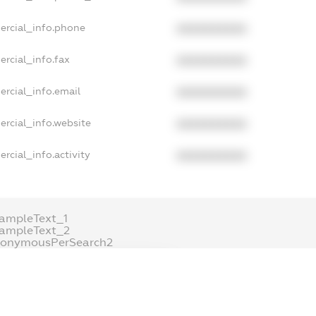
ercial_info.phone
XXXXXXXXXX
rcial_info.fax
XXXXXXXXXX
rcial_info.email
XXXXXXXXXX
ercial_info.website
XXXXXXXXXX
rcial_info.activity
XXXXXXXXXX
ampleText_1
xampleText_2
nonymousPerSearch2
DETAILS
FREEMIUM.REGISTER