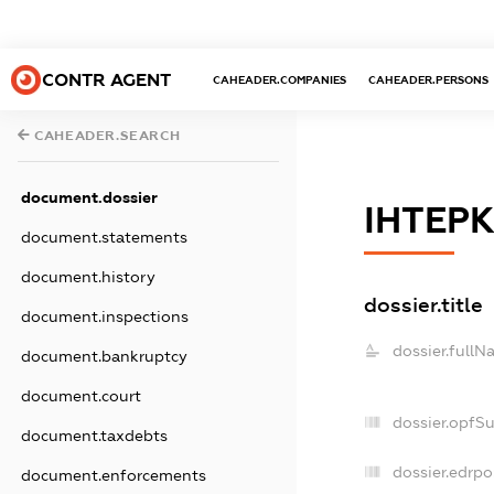
CONTR AGENT
CAHEADER.COMPANIES
CAHEADER.PERSONS
CAHEADER.SEARCH
document.dossier
ІНТЕР
document.statements
document.history
dossier.title
document.inspections
dossier.fullN
document.bankruptcy
document.court
dossier.opfS
document.taxdebts
dossier.edrpo
document.enforcements