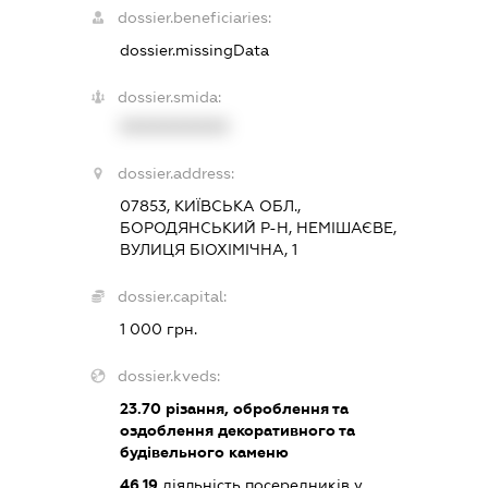
dossier.beneficiaries:
dossier.missingData
dossier.smida:
XXXXXXXXXX
dossier.address:
07853, КИЇВСЬКА ОБЛ.,
БОРОДЯНСЬКИЙ Р-Н, НЕМІШАЄВЕ,
ВУЛИЦЯ БІОХІМІЧНА, 1
dossier.capital:
1 000 грн.
dossier.kveds:
23.70
різання, оброблення та
оздоблення декоративного та
будівельного каменю
46.19
діяльність посередників у