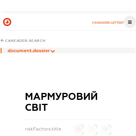
CAHEADER.GETTEST
CAHEADER.SEARCH
document.dossier
МАРМУРОВИЙ
СВІТ
riskFactors.title
0
0
0