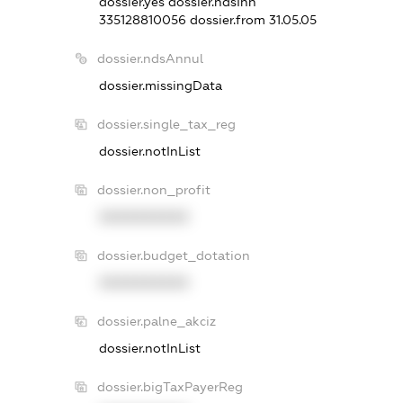
dossier.yes
dossier.ndsInn
335128810056
dossier.from 31.05.05
dossier.ndsAnnul
dossier.missingData
dossier.single_tax_reg
dossier.notInList
dossier.non_profit
XXXXXXXXXX
dossier.budget_dotation
XXXXXXXXXX
dossier.palne_akciz
dossier.notInList
dossier.bigTaxPayerReg