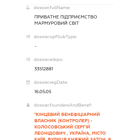
dossier.fullName:
ПРИВАТНЕ ПІДПРИЄМСТВО
МАРМУРОВИЙ СВІТ
dossier.opfSubType:
-
dossier.edrpo:
33512881
dossier.regDate:
16.05.05
dossier.foundersAndBenef:
"КІНЦЕВИЙ БЕНЕФІЦІАРНИЙ
ВЛАСНИК (КОНТРОЛЕР) -
КОЛОСОВСЬКИЙ СЕРГІЙ
ЛЕОНІДОВИЧ , УКРАЇНА, МІСТО
КИЇВ, ВУЛИЦЯ КНЯЖИЙ ЗАТОН, 9,