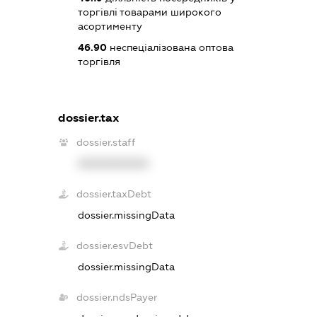
торгівлі товарами широкого
асортименту
46.90
неспеціалізована оптова
торгівля
dossier.tax
dossier.staff
XXXXXXXXXX
dossier.taxDebt
dossier.missingData
dossier.esvDebt
dossier.missingData
dossier.ndsPayer