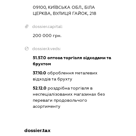
09100, КИЇВСЬКА ОБЛ., БІЛА
ЦЕРКВА, ВУЛИЦЯ ГАЙОК, 218
dossier.capital:
200 000 грн.
dossier.kveds:
51.57.0
оптова торгівля відходами та
брухтом
37.10.0
оброблення металевих
відходів та брухту
52.12.0
роздрібна торгівля в
неспеціалізованих магазинах без
переваги продовольчого
асортименту
dossier.tax