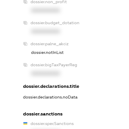
dossier.non_profit
XXXXXXXXXX
dossier.budget_dotation
XXXXXXXXXX
dossier.palne_akciz
dossier.notInList
dossier.bigTaxPayerReg
XXXXXXXXXX
dossier.declarations.title
dossier.declarations.noData
dossier.sanctions
dossier.specSanctions