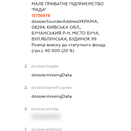
МАЛЕ ПРИВАТНЕ ПІДПРИЄМСТВО
"РАДА"
13736978
dossier.founderAddress
УКРАЇНА,
08294, КИЇВСЬКА ОБЛ.,
БУЧАНСЬКИЙ Р-Н, МІСТО БУЧА,
ВУЛ.ЯБЛУНСЬКА, БУДИНОК 99
Розмір внеску до статутного фонду
(грн.):
40 000
(20 %)
dossier.heads:
dossier.missingData
dossier.beneficiaries:
dossier.missingData
dossier.smida:
XXXXXXXXXX
dossier.address: