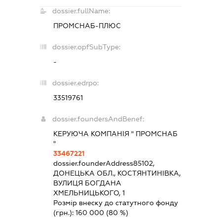
dossier.fullName:
ПРОМСНАБ-ПЛЮС
dossier.opfSubType:
-
dossier.edrpo:
33519761
dossier.foundersAndBenef:
КЕРУЮЧА КОМПАНІЯ " ПРОМСНАБ
"
33467221
dossier.founderAddress
85102,
ДОНЕЦЬКА ОБЛ., КОСТЯНТИНІВКА,
ВУЛИЦЯ БОГДАНА
ХМЕЛЬНИЦЬКОГО, 1
Розмір внеску до статутного фонду
(грн.):
160 000
(80 %)