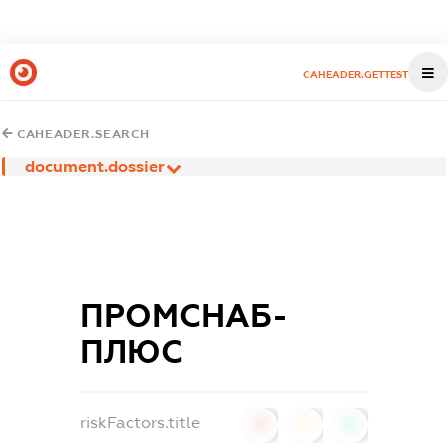
CAHEADER.GETTEST
CAHEADER.SEARCH
document.dossier
ПРОМСНАБ-
ПЛЮС
riskFactors.title
0
0
0