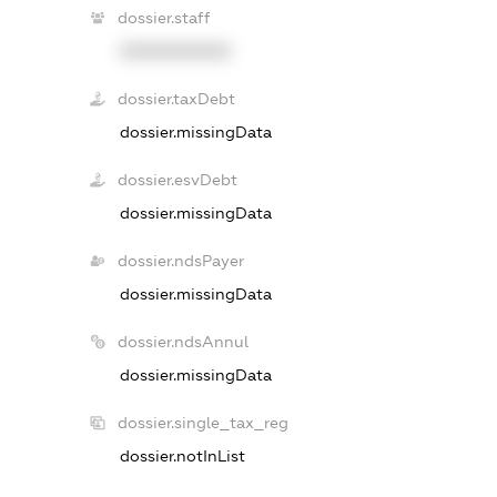
dossier.staff
XXXXXXXXXX
dossier.taxDebt
dossier.missingData
dossier.esvDebt
dossier.missingData
dossier.ndsPayer
dossier.missingData
dossier.ndsAnnul
dossier.missingData
dossier.single_tax_reg
dossier.notInList