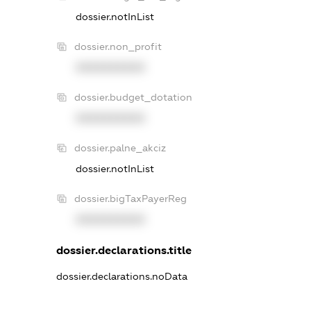
dossier.notInList
dossier.non_profit
XXXXXXXXXX
dossier.budget_dotation
XXXXXXXXXX
dossier.palne_akciz
dossier.notInList
dossier.bigTaxPayerReg
XXXXXXXXXX
dossier.declarations.title
dossier.declarations.noData