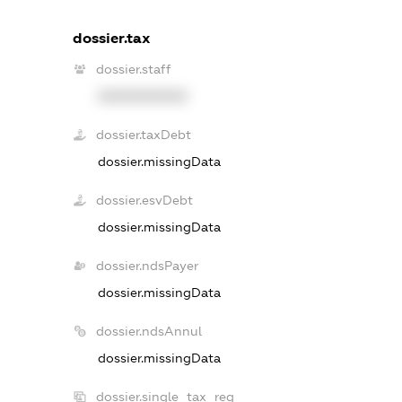
dossier.tax
dossier.staff
XXXXXXXXXX
dossier.taxDebt
dossier.missingData
dossier.esvDebt
dossier.missingData
dossier.ndsPayer
dossier.missingData
dossier.ndsAnnul
dossier.missingData
dossier.single_tax_reg