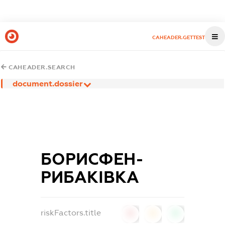
CAHEADER.GETTEST
CAHEADER.SEARCH
document.dossier
БОРИСФЕН-
РИБАКІВКА
riskFactors.title
0
0
0