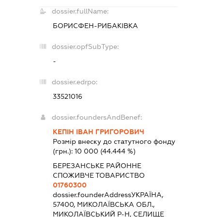
dossier.fullName:
БОРИСФЕН-РИБАКІВКА
dossier.opfSubType:
-
dossier.edrpo:
33521016
dossier.foundersAndBenef:
КЕПІН ІВАН ГРИГОРОВИЧ
Розмір внеску до статутного фонду
(грн.):
10 000
(44.444 %)
БЕРЕЗАНСЬКЕ РАЙОННЕ
СПОЖИВЧЕ ТОВАРИСТВО
01760300
dossier.founderAddress
УКРАЇНА,
57400, МИКОЛАЇВСЬКА ОБЛ.,
МИКОЛАЇВСЬКИЙ Р-Н, СЕЛИЩЕ