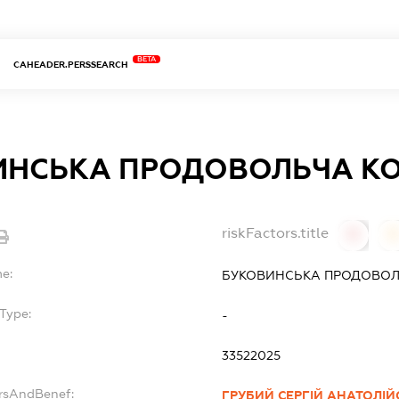
BETA
CAHEADER.PERSSEARCH
ИНСЬКА ПРОДОВОЛЬЧА К
riskFactors.title
0
0
me:
БУКОВИНСЬКА ПРОДОВОЛ
Type:
-
33522025
ersAndBenef:
ГРУБИЙ СЕРГІЙ АНАТОЛІ