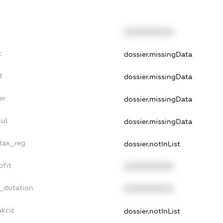
XXXXXXXXXX
t
dossier.missingData
t
dossier.missingData
er
dossier.missingData
nul
dossier.missingData
_tax_reg
dossier.notInList
ofit
XXXXXXXXXX
t_dotation
XXXXXXXXXX
akciz
dossier.notInList