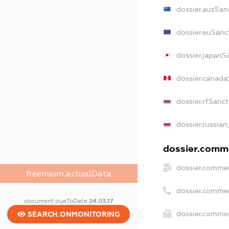
dossier.ausSan
dossier.euSanc
dossier.japanS
dossier.canada
dossier.rfSanc
dossier.russian
dossier.comme
dossier.commer
freemium.actualData
dossier.comme
document.dueToDate
24.03.17
dossier.commer
SEARCH.ONMONITORING