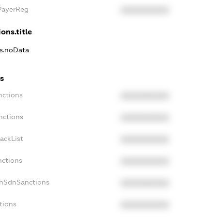
xPayerReg
XXXXXXXXXX
ons.title
ns.noData
ns
nctions
XXXXXXXXXX
nctions
XXXXXXXXXX
ackList
XXXXXXXXXX
nctions
XXXXXXXXXX
onSdnSanctions
XXXXXXXXXX
tions
XXXXXXXXXX