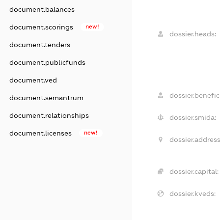
document.balances
document.scorings
new!
dossier.heads:
document.tenders
document.publicfunds
document.ved
dossier.benefici
document.semantrum
document.relationships
dossier.smida:
document.licenses
new!
dossier.address
dossier.capital:
dossier.kveds: