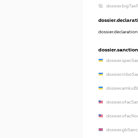
dossier.bigTa
dossier.declarati
dossier.declaratio
dossier.sanctio
dossier.specSa
dossier.rnboSa
dossier.amkuBl
dossier.ofacSa
dossier.ofacN
dossier.gbSanc