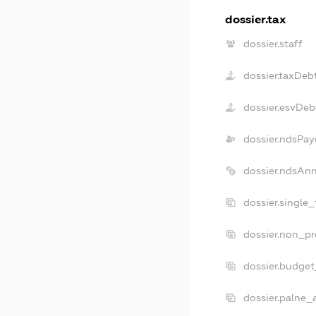
dossier.tax
dossier.staff
dossier.taxDeb
dossier.esvDeb
dossier.ndsPay
dossier.ndsAn
dossier.single
dossier.non_pr
dossier.budge
dossier.palne_