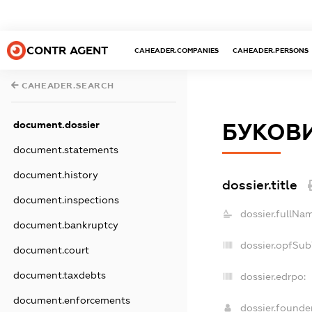
CONTR AGENT
CAHEADER.COMPANIES
CAHEADER.PERSONS
CAHEADER.SEARCH
document.dossier
БУКОВ
document.statements
document.history
dossier.title
document.inspections
dossier.fullNa
document.bankruptcy
dossier.opfSub
document.court
document.taxdebts
dossier.edrpo:
document.enforcements
dossier.found