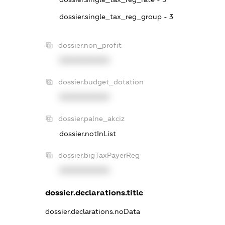
dossier.single_tax_reg_group - 3
dossier.non_profit
XXXXXXXXXX
dossier.budget_dotation
XXXXXXXXXX
dossier.palne_akciz
dossier.notInList
dossier.bigTaxPayerReg
XXXXXXXXXX
dossier.declarations.title
dossier.declarations.noData