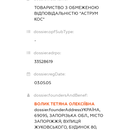
ТОВАРИСТВО З ОБМЕЖЕНОЮ
ВІДПОВІДАЛЬНІСТЮ "АСТРУМ
КОС"
dossier.opfSubType:
-
dossier.edrpo:
33528619
dossier.regDate:
03.05.05
dossier.foundersAndBenef:
ВОЛИК ТЕТЯНА ОЛЕКСІЇВНА
dossier.founderAddress
УКРАЇНА,
69095, ЗАПОРІЗЬКА ОБЛ., МІСТО
ЗАПОРІЖЖЯ, ВУЛИЦЯ
ЖУКОВСЬКОГО, БУДИНОК 80,