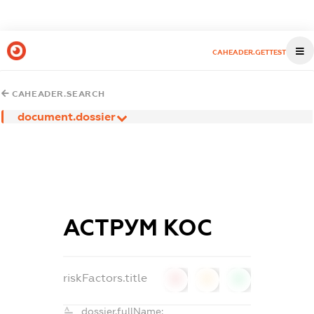
CAHEADER.GETTEST
CAHEADER.SEARCH
document.dossier
АСТРУМ КОС
riskFactors.title
0
0
0
dossier.fullName: