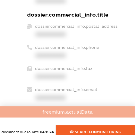
XXXXXXXXXX
dossier.commercial_info.title
dossier.commercial_info.postal_address
XXXXXXXXXX
dossier.commercial_info.phone
XXXXXXXXXX
dossier.commercial_info.fax
XXXXXXXXXX
dossier.commercial_info.email
XXXXXXXXXX
dossier.commercial_info.website
freemium.actualData
XXXXXXXXXX
dossier.commercial_info.activity
document.dueToDate
04.11.24
SEARCH.ONMONITORING