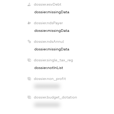
dossier.esvDebt
dossier.missingData
dossier.ndsPayer
dossier.missingData
dossier.ndsAnnul
dossier.missingData
dossier.single_tax_reg
dossier.notInList
dossier.non_profit
XXXXXXXXXX
dossier.budget_dotation
XXXXXXXXXX