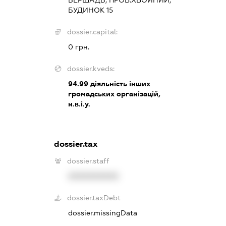
БУДИНОК 15
dossier.capital:
0 грн.
dossier.kveds:
94.99
діяльність інших
громадських організацій,
н.в.і.у.
dossier.tax
dossier.staff
XXXXXXXXXX
dossier.taxDebt
dossier.missingData