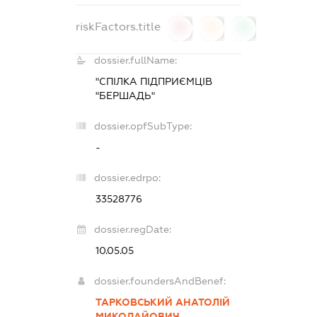
riskFactors.title
0
0
0
dossier.fullName:
"СПІЛКА ПІДПРИЄМЦІВ
"БЕРШАДЬ"
dossier.opfSubType:
-
dossier.edrpo:
33528776
dossier.regDate:
10.05.05
dossier.foundersAndBenef:
ТАРКОВСЬКИЙ АНАТОЛІЙ
МИКОЛАЙОВИЧ