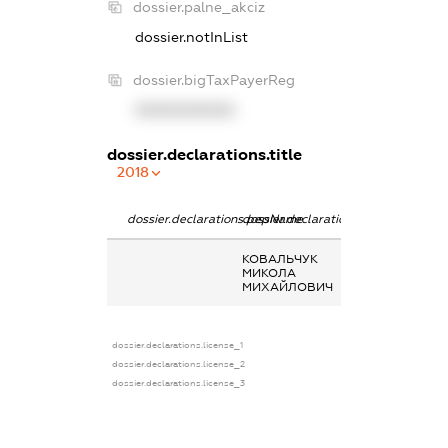
dossier.palne_akciz
dossier.notInList
dossier.bigTaxPayerReg
XXXXXXXXXX
dossier.declarations.title
2018
dossier.declarations.pepName
dossier.declarations.personName
dossier.declara
КОВАЛЬЧУК
Пенсія
МИКОЛА
МИХАЙЛОВИЧ
dossier.declarations.license_1
dossier.declarations.license_2
dossier.declarations.license_3