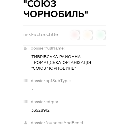
"СОЮЗ
ЧОРНОБИЛЬ"
riskFactors.title
0
0
0
dossier.fullName:
ТИВРІВСЬКА РАЙОННА
ГРОМАДСЬКА ОРГАНІЗАЦІЯ
"СОЮЗ ЧОРНОБИЛЬ"
dossier.opfSubType:
-
dossier.edrpo:
33528912
dossier.foundersAndBenef: