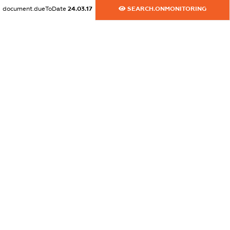
dossier.commercial_info.website
document.dueToDate
24.03.17
SEARCH.ONMONITORING
XXXXXXXXXX
dossier.commercial_info.activity
XXXXXXXXXX
freemium.exampleText_1
freemium.exampleText_2
freemium.anonymousPerSearch2
FREEMIUM.DETAILS
FREEMIUM.REGISTER