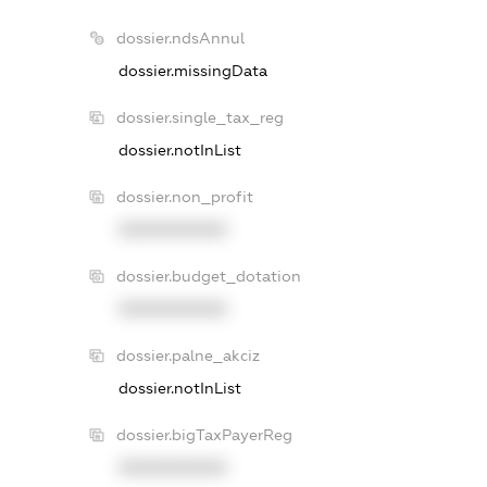
dossier.ndsAnnul
dossier.missingData
dossier.single_tax_reg
dossier.notInList
dossier.non_profit
XXXXXXXXXX
dossier.budget_dotation
XXXXXXXXXX
dossier.palne_akciz
dossier.notInList
dossier.bigTaxPayerReg
XXXXXXXXXX