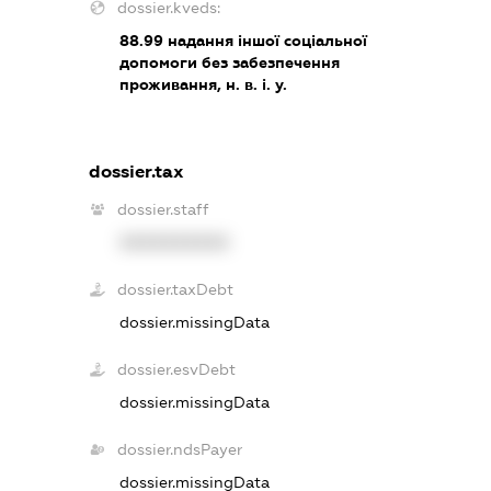
dossier.kveds:
88.99
надання іншої соціальної
допомоги без забезпечення
проживання, н. в. і. у.
dossier.tax
dossier.staff
XXXXXXXXXX
dossier.taxDebt
dossier.missingData
dossier.esvDebt
dossier.missingData
dossier.ndsPayer
dossier.missingData