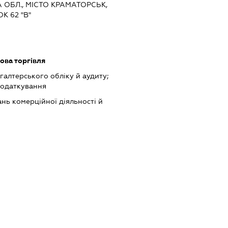
А ОБЛ., МІСТО КРАМАТОРСЬК,
К 62 "В"
ова торгівля
хгалтерського обліку й аудиту;
податкування
нь комерційної діяльності й