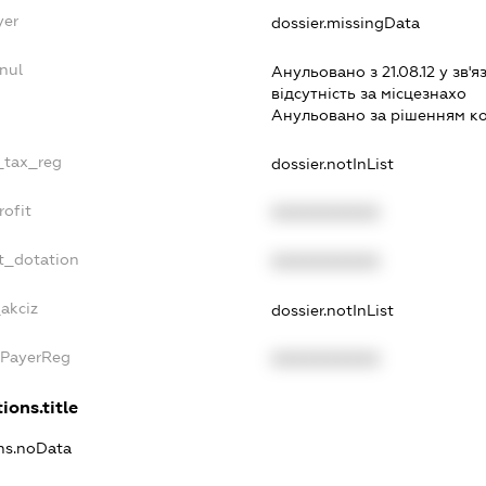
yer
dossier.missingData
nul
Анульовано з 21.08.12 у зв'я
вiдсутнiсть за мiсцезнахо
Анульовано за рiшенням к
e_tax_reg
dossier.notInList
rofit
XXXXXXXXXX
t_dotation
XXXXXXXXXX
akciz
dossier.notInList
xPayerReg
XXXXXXXXXX
ions.title
ons.noData