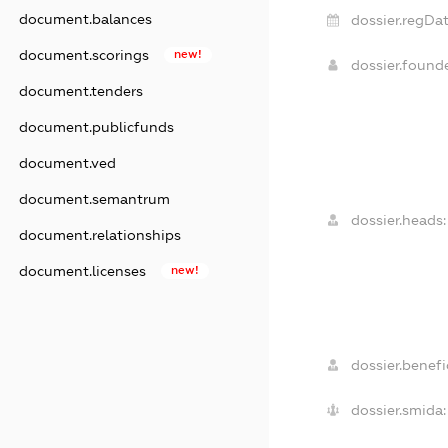
document.balances
dossier.regDat
document.scorings
new!
dossier.found
document.tenders
document.publicfunds
document.ved
document.semantrum
dossier.heads:
document.relationships
document.licenses
new!
dossier.benefic
dossier.smida: