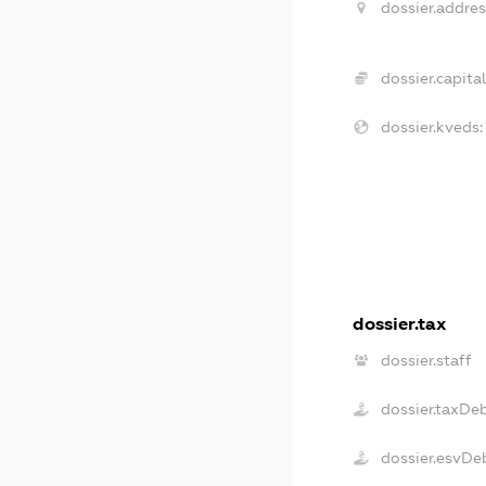
dossier.addres
dossier.capital
dossier.kveds:
dossier.tax
dossier.staff
dossier.taxDe
dossier.esvDe