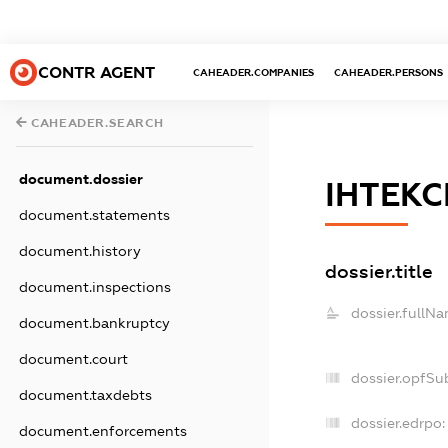
CONTR AGENT
CAHEADER.COMPANIES
CAHEADER.PERSONS
CAHEADER.SEARCH
document.dossier
ІНТЕК
document.statements
document.history
dossier.title
document.inspections
dossier.fullNa
document.bankruptcy
document.court
dossier.opfSu
document.taxdebts
dossier.edrpo:
document.enforcements