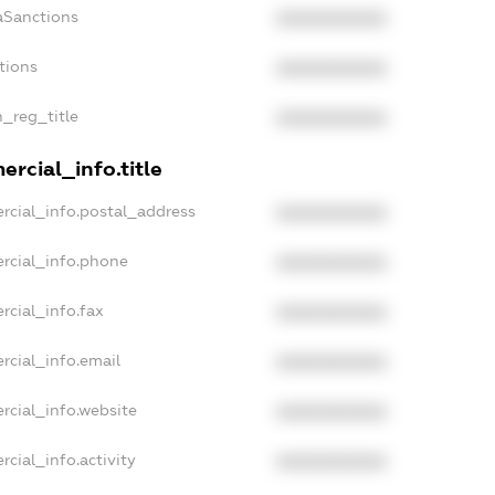
aSanctions
XXXXXXXXXX
tions
XXXXXXXXXX
n_reg_title
XXXXXXXXXX
rcial_info.title
rcial_info.postal_address
XXXXXXXXXX
rcial_info.phone
XXXXXXXXXX
rcial_info.fax
XXXXXXXXXX
rcial_info.email
XXXXXXXXXX
rcial_info.website
XXXXXXXXXX
cial_info.activity
XXXXXXXXXX