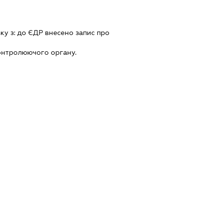
зку з:
до ЄДР внесено запис про
онтролюючого органу.