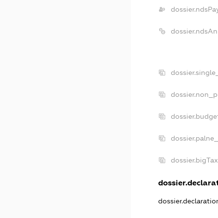
dossier.ndsPa
dossier.ndsAn
dossier.singl
dossier.non_p
dossier.budge
dossier.palne_
dossier.bigTa
dossier.declarat
dossier.declarati