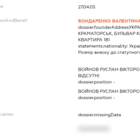
e:
27.04.05
ersAndBenef:
БОНДАРЕНКО ВАЛЕНТИНА
dossier.founderAddress
УКРА
КРАМАТОРСЬК, БУЛЬВАР К
КВАРТИРА 181
statements.nationality:
Укра
Розмір внеску до статутног
ВОЙНОВ РУСЛАН ВІКТОР
ВІДСУТНІ
dossier.position -
ВОЙНОВ РУСЛАН ВІКТОР
dossier.position -
iaries:
dossier.missingData
XXXXXXXXXX