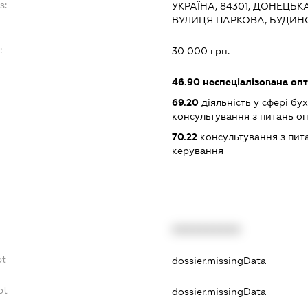
s:
УКРАЇНА, 84301, ДОНЕЦЬК
ВУЛИЦЯ ПАРКОВА, БУДИНО
:
30 000 грн.
46.90
неспеціалізована опт
69.20
діяльність у сфері бу
консультування з питань о
70.22
консультування з пита
керування
XXXXXXXXXX
bt
dossier.missingData
bt
dossier.missingData