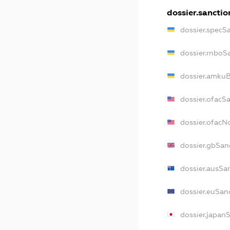
dossier.sanctio
dossier.specS
dossier.rnboS
dossier.amkuB
dossier.ofacS
dossier.ofac
dossier.gbSan
dossier.ausSa
dossier.euSan
dossier.japan