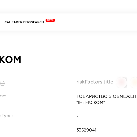
BETA
CAHEADER.PERSSEARCH
СКОМ
riskFactors.title
0
0
me:
ТОВАРИСТВО З ОБМЕЖЕН
"ІНТЕКСКОМ"
bType:
-
33529041