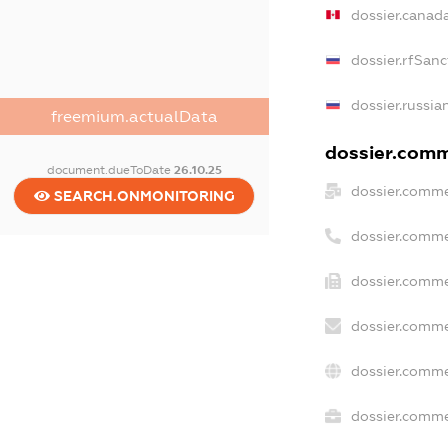
dossier.canad
dossier.rfSanc
dossier.russia
freemium.actualData
dossier.comme
document.dueToDate
26.10.25
dossier.comme
SEARCH.ONMONITORING
dossier.comme
dossier.comme
dossier.comme
dossier.comme
dossier.commer