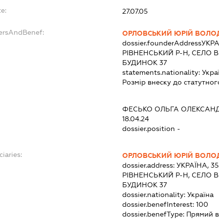
e:
27.07.05
dersAndBenef:
ОРЛОВСЬКИЙ ЮРІЙ ВОЛ
dossier.founderAddress
УКРА
РІВНЕНСЬКИЙ Р-Н, СЕЛО В
БУДИНОК 37
statements.nationality:
Укра
Розмір внеску до статутног
ФЕСЬКО ОЛЬГА ОЛЕКСАН
18.04.24
dossier.position -
ciaries:
ОРЛОВСЬКИЙ ЮРІЙ ВОЛ
dossier.address:
УКРАЇНА, 3
РІВНЕНСЬКИЙ Р-Н, СЕЛО В
БУДИНОК 37
dossier.nationality:
Україна
dossier.benefInterest:
100
dossier.benefType:
Прямий в