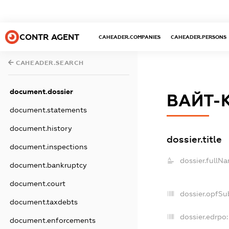
CONTR AGENT
CAHEADER.COMPANIES
CAHEADER.PERSONS
CAHEADER.SEARCH
document.dossier
ВАЙТ-
document.statements
document.history
dossier.title
document.inspections
dossier.fullN
document.bankruptcy
document.court
dossier.opfSu
document.taxdebts
dossier.edrpo:
document.enforcements