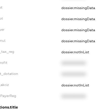
bt
dossier.missingData
bt
dossier.missingData
yer
dossier.missingData
nul
dossier.missingData
e_tax_reg
dossier.notInList
rofit
XXXXXXXXXX
t_dotation
XXXXXXXXXX
_akciz
dossier.notInList
xPayerReg
XXXXXXXXXX
ions.title