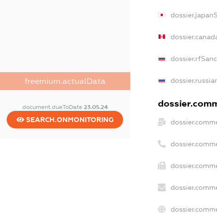
dossier.japan
dossier.canad
dossier.rfSan
dossier.russia
freemium.actualData
dossier.comme
document.dueToDate
23.05.24
SEARCH.ONMONITORING
dossier.comme
dossier.comme
dossier.comme
dossier.comme
dossier.comme