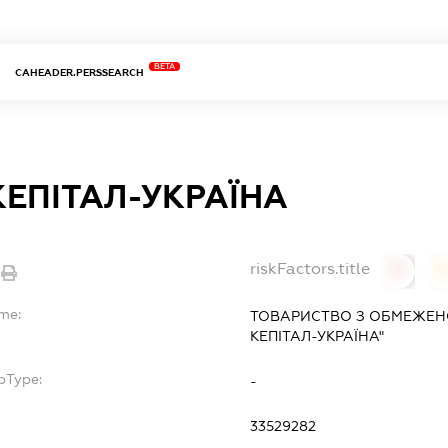
BETA
CAHEADER.PERSSEARCH
КЕПІТАЛ-УКРАЇНА
riskFactors.title
0
ame:
ТОВАРИСТВО З ОБМЕЖЕН
КЕПІТАЛ-УКРАЇНА"
bType:
-
33529282