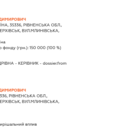
ОДИМИРОВИЧ
ЇНА, 35336, РІВНЕНСЬКА ОБЛ.,
ЕРХІВСЬК, ВУЛ.МЛИНІВСЬКА,
їна
о фонду (грн.):
150 000
(100 %)
ДРІВНА
-
КЕРІВНИК
- dossier.from
ОДИМИРОВИЧ
5336, РІВНЕНСЬКА ОБЛ.,
ЕРХІВСЬК, ВУЛ.МЛИНІВСЬКА,
ирішальний вплив