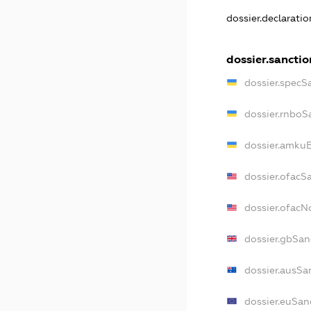
dossier.declarati
dossier.sanctio
dossier.specS
dossier.rnboS
dossier.amkuB
dossier.ofacS
dossier.ofac
dossier.gbSan
dossier.ausSa
dossier.euSan