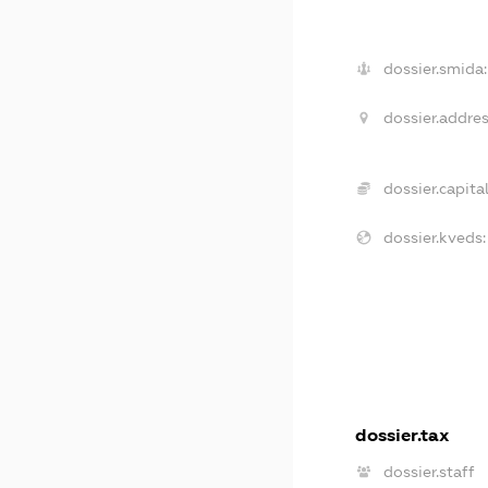
dossier.smida:
dossier.addres
dossier.capital
dossier.kveds:
dossier.tax
dossier.staff