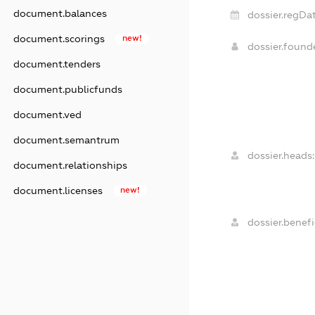
document.balances
dossier.regDat
document.scorings
new!
dossier.foun
document.tenders
document.publicfunds
document.ved
document.semantrum
dossier.heads:
document.relationships
document.licenses
new!
dossier.benefi