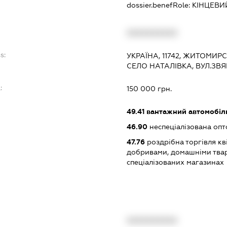
dossier.benefRole:
КІНЦЕВИ
XXXXXXXXXX
s:
УКРАЇНА, 11742, ЖИТОМИР
СЕЛО НАТАЛІВКА, ВУЛ.ЗВ
:
150 000 грн.
49.41
вантажний автомобіл
46.90
неспеціалізована опт
47.76
роздрібна торгівля кв
добривами, домашніми твар
спеціалізованих магазинах
XXXXXXXXXX