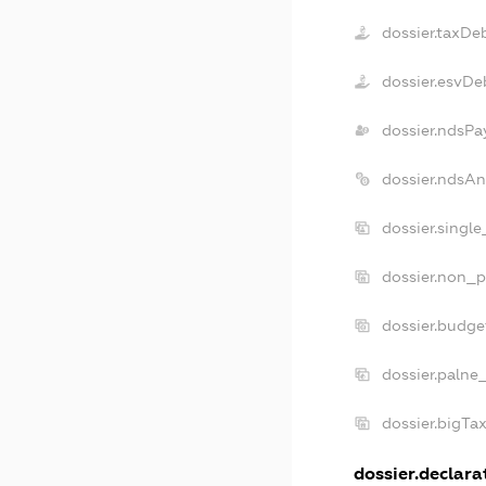
dossier.taxDe
dossier.esvDe
dossier.ndsPa
dossier.ndsAn
dossier.singl
dossier.non_p
dossier.budge
dossier.palne
dossier.bigTa
dossier.declarat