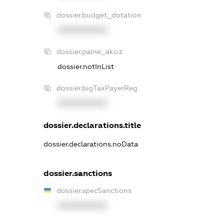
dossier.budget_dotation
XXXXXXXXXX
dossier.palne_akciz
dossier.notInList
dossier.bigTaxPayerReg
XXXXXXXXXX
dossier.declarations.title
dossier.declarations.noData
dossier.sanctions
dossier.specSanctions
XXXXXXXXXX