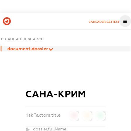
CAHEADER.GETTEST
CAHEADER.SEARCH
document.dossier
САНА-КРИМ
riskFactors.title
0
0
0
dossier.fullName: