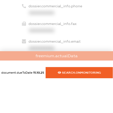
dossier.commercial_info.phone
XXXXXXXXXX
dossier.commercial_info.fax
XXXXXXXXXX
dossier.commercial_info.email
XXXXXXXXXX
freemium.actualData
dossier.commercial_info.website
XXXXXXXXXX
document.dueToDate
11.10.25
SEARCH.ONMONITORING
dossier.commercial_info.activity
XXXXXXXXXX
freemium.exampleText_1
freemium.exampleText_2