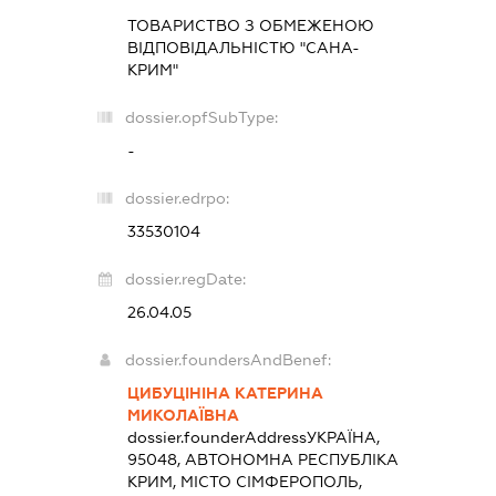
ТОВАРИСТВО З ОБМЕЖЕНОЮ
ВІДПОВІДАЛЬНІСТЮ "САНА-
КРИМ"
dossier.opfSubType:
-
dossier.edrpo:
33530104
dossier.regDate:
26.04.05
dossier.foundersAndBenef:
ЦИБУЦІНІНА КАТЕРИНА
МИКОЛАЇВНА
dossier.founderAddress
УКРАЇНА,
95048, АВТОНОМНА РЕСПУБЛІКА
КРИМ, МІСТО СІМФЕРОПОЛЬ,