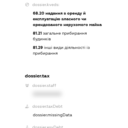
dossier.kveds:
68.20
надання в оренду й
експлуатацію власного чи
орендованого нерухомого майна
81.21
загальне прибирання
будинків
81.29
інші види діяльності із
прибирання
dossier.tax
dossier.staff
XXXXXXXXXX
dossier.taxDebt
dossier.missingData
dossier.esvDebt