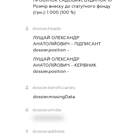
ПРОВУЛОК САДОВИЙ, БУДИНОК 10
Розмір внеску до статутного фонду
(грн.):
1 000
(100 %)
dossier.heads:
ЛУЩАЙ ОЛЕКСАНДР
АНАТОЛІЙОВИЧ
-
ПІДПИСАНТ
dossier.position -
ЛУЩАЙ ОЛЕКСАНДР
АНАТОЛІЙОВИЧ
-
КЕРІВНИК
dossier.position -
dossier.beneficiaries:
dossier.missingData
dossier.smida:
XXXXXXXXXX
dossier.address: