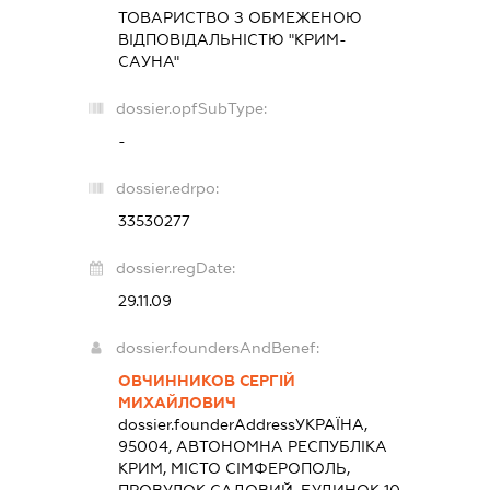
ТОВАРИСТВО З ОБМЕЖЕНОЮ
ВІДПОВІДАЛЬНІСТЮ "КРИМ-
САУНА"
dossier.opfSubType:
-
dossier.edrpo:
33530277
dossier.regDate:
29.11.09
dossier.foundersAndBenef:
ОВЧИННИКОВ СЕРГІЙ
МИХАЙЛОВИЧ
dossier.founderAddress
УКРАЇНА,
95004, АВТОНОМНА РЕСПУБЛІКА
КРИМ, МІСТО СІМФЕРОПОЛЬ,