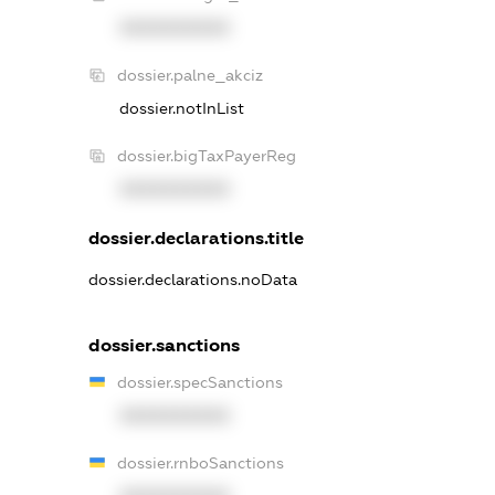
XXXXXXXXXX
dossier.palne_akciz
dossier.notInList
dossier.bigTaxPayerReg
XXXXXXXXXX
dossier.declarations.title
dossier.declarations.noData
dossier.sanctions
dossier.specSanctions
XXXXXXXXXX
dossier.rnboSanctions