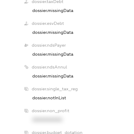
dossier.taxDebt
dossier.missingData
dossier.esvDebt
dossier.missingData
dossier.ndsPayer
dossier.missingData
dossier.ndsAnnul
dossier.missingData
dossier.single_tax_reg
dossier.notInList
dossier.non_profit
XXXXXXXXXX
dossier.budget_dotation