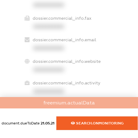
XXXXXXXXXX
dossier.commercial_info.fax
XXXXXXXXXX
dossier.commercial_info.email
XXXXXXXXXX
dossier.commercial_info.website
XXXXXXXXXX
dossier.commercial_info.activity
XXXXXXXXXX
freemium.actualData
freemium.exampleText_1
freemium.exampleText_2
document.dueToDate
21.05.21
SEARCH.ONMONITORING
freemium.anonymousPerSearch2