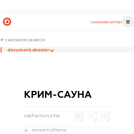
CAHEADER.GETTEST
CAHEADER.SEARCH
document.dossier
КРИМ-САУНА
riskFactors.title
0
0
0
dossier.fullName: