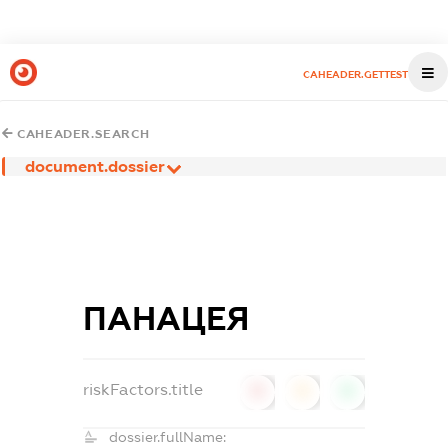
CAHEADER.GETTEST
CAHEADER.SEARCH
document.dossier
ПАНАЦЕЯ
riskFactors.title
0
0
0
dossier.fullName: