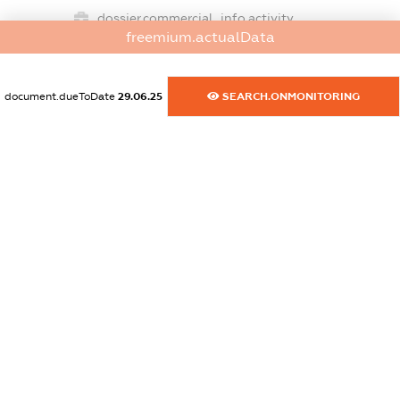
dossier.commercial_info.activity
freemium.actualData
XXXXXXXXXX
document.dueToDate
29.06.25
SEARCH.ONMONITORING
freemium.exampleText_1
freemium.exampleText_2
freemium.anonymousPerSearch2
FREEMIUM.DETAILS
FREEMIUM.REGISTER