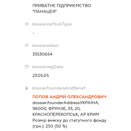
ПРИВАТНЕ ПІДПРИЄМСТВО
"ПАНАЦЕЯ"
dossier.opfSubType:
-
dossier.edrpo:
33530654
dossier.regDate:
23.05.05
dossier.foundersAndBenef:
ПОПОВ АНДРІЙ ОЛЕКСАНДРОВИЧ
dossier.founderAddress
УКРАЇНА,
96000, ФРУНЗЕ, 33, 20,
КРАСНОПЕРЕКОПСЬК, АР КРИМ
Розмір внеску до статутного фонду
(грн.):
250
(50 %)