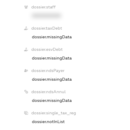
dossier.staff
XXXXXXXXXX
dossier.taxDebt
dossier.missingData
dossier.esvDebt
dossier.missingData
dossier.ndsPayer
dossier.missingData
dossier.ndsAnnul
dossier.missingData
dossier.single_tax_reg
dossier.notInList