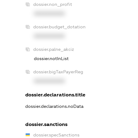
dossier.non_profit
XXXXXXXXXX
dossier.budget_dotation
XXXXXXXXXX
dossier.palne_akciz
dossier.notInList
dossier.bigTaxPayerReg
XXXXXXXXXX
dossier.declarations.title
dossier.declarations.noData
dossier.sanctions
dossier.specSanctions