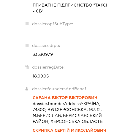
ПРИВАТНЕ ПІДПРИЄМСТВО "ТАКСІ
- СВ"
dossier.opfSubType:
-
dossier.edrpo:
33530979
dossier.regDate:
18.09.05
dossier.foundersAndBenef:
САРАНА ВІКТОР ВІКТОРОВИЧ
dossier.founderAddress
УКРАЇНА,
74300, ВУЛ.ХЕРСОНСЬКА, 167, 12,
М.БЕРИСЛАВ, БЕРИСЛАВСЬКИЙ
РАЙОН, ХЕРСОНСЬКА ОБЛАСТЬ
СКРИПКА СЕРГІЙ МИКОЛАЙОВИЧ