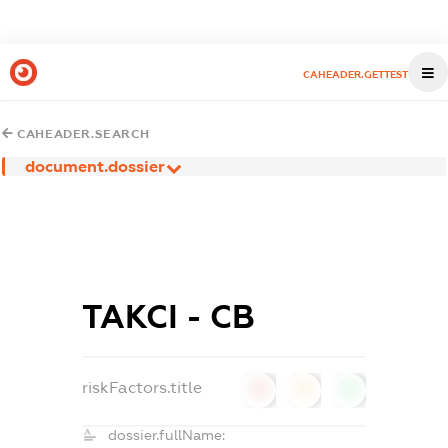
CAHEADER.GETTEST
CAHEADER.SEARCH
document.dossier
ТАКСІ - СВ
riskFactors.title
0
0
0
dossier.fullName: