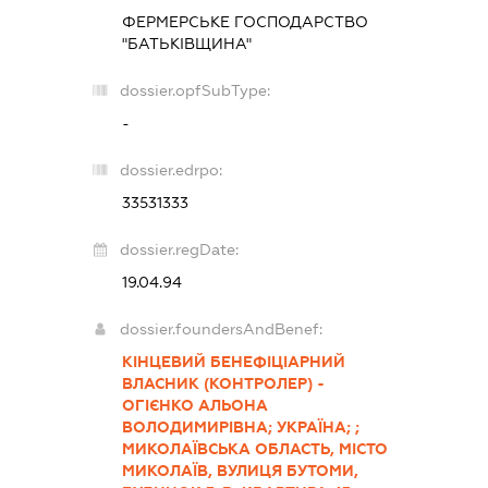
ФЕРМЕРСЬКЕ ГОСПОДАРСТВО
"БАТЬКІВЩИНА"
dossier.opfSubType:
-
dossier.edrpo:
33531333
dossier.regDate:
19.04.94
dossier.foundersAndBenef:
КІНЦЕВИЙ БЕНЕФІЦІАРНИЙ
ВЛАСНИК (КОНТРОЛЕР) -
ОГІЄНКО АЛЬОНА
ВОЛОДИМИРІВНА; УКРАЇНА; ;
МИКОЛАЇВСЬКА ОБЛАСТЬ, МІСТО
МИКОЛАЇВ, ВУЛИЦЯ БУТОМИ,