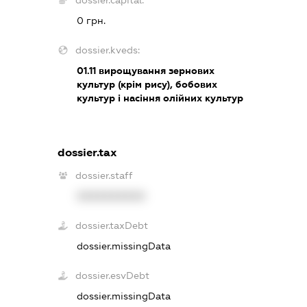
0 грн.
dossier.kveds:
01.11
вирощування зернових
культур (крім рису), бобових
культур і насіння олійних культур
dossier.tax
dossier.staff
XXXXXXXXXX
dossier.taxDebt
dossier.missingData
dossier.esvDebt
dossier.missingData