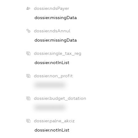
dossier.ndsPayer
dossier.missingData
dossier.ndsAnnul
dossier.missingData
dossier.single_tax_reg
dossier.notInList
dossier.non_profit
XXXXXXXXXX
dossier.budget_dotation
XXXXXXXXXX
dossier.palne_akciz
dossier.notInList