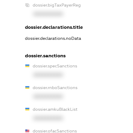
dossier.bigTaxPayerReg
XXXXXXXXXX
dossier.declarations.title
dossier.declarations.noData
dossier.sanctions
dossier.specSanctions
XXXXXXXXXX
dossier.rnboSanctions
XXXXXXXXXX
dossier.amkuBlackList
XXXXXXXXXX
dossier.ofacSanctions