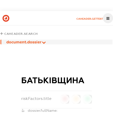
CAHEADER.GETTEST
CAHEADER.SEARCH
document.dossier
БАТЬКІВЩИНА
riskFactors.title
0
0
0
dossier.fullName: