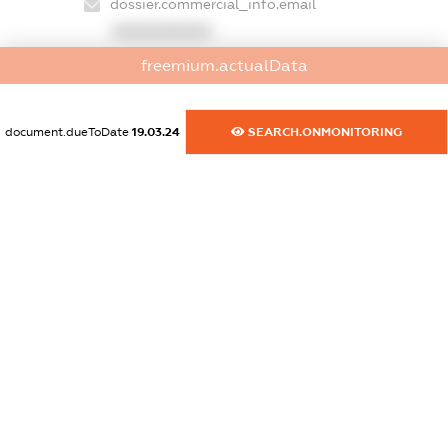
dossier.commercial_info.email
XXXXXXXXXX
freemium.actualData
dossier.commercial_info.website
XXXXXXXXXX
document.dueToDate
19.03.24
SEARCH.ONMONITORING
dossier.commercial_info.activity
XXXXXXXXXX
freemium.exampleText_1
freemium.exampleText_2
freemium.anonymousPerSearch2
FREEMIUM.DETAILS
FREEMIUM.REGISTER