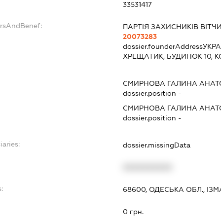
33531417
ersAndBenef:
ПАРТІЯ ЗАХИСНИКІВ ВІТЧ
20073283
dossier.founderAddress
УКРА
ХРЕЩАТИК, БУДИНОК 10, К
СМИРНОВА ГАЛИНА АНАТ
dossier.position -
СМИРНОВА ГАЛИНА АНАТ
dossier.position -
iaries:
dossier.missingData
XXXXXXXXXX
:
68600, ОДЕСЬКА ОБЛ., ІЗМ
0 грн.