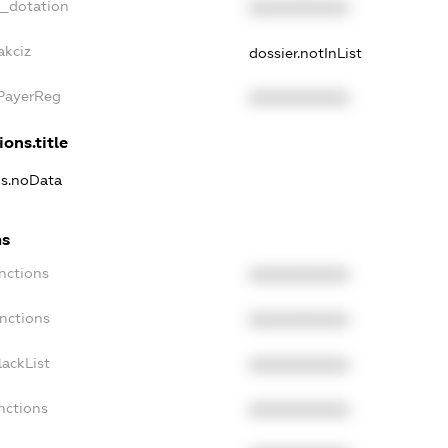
t_dotation
XXXXXXXXXX
akciz
dossier.notInList
xPayerReg
XXXXXXXXXX
ions.title
ns.noData
ns
nctions
XXXXXXXXXX
nctions
XXXXXXXXXX
ackList
XXXXXXXXXX
nctions
XXXXXXXXXX