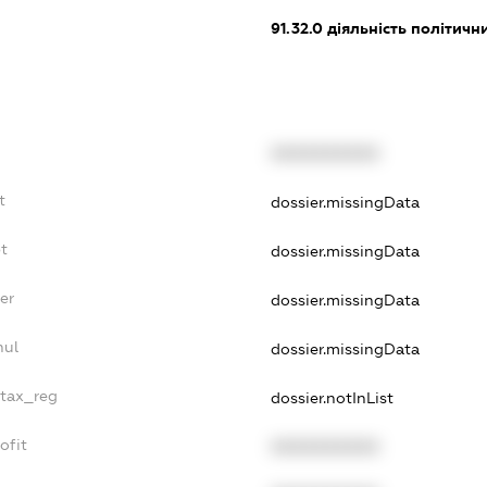
91.32.0
діяльність політичн
XXXXXXXXXX
t
dossier.missingData
t
dossier.missingData
er
dossier.missingData
nul
dossier.missingData
_tax_reg
dossier.notInList
ofit
XXXXXXXXXX