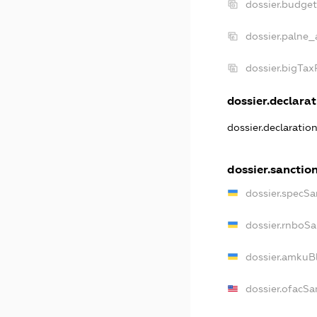
dossier.budge
dossier.palne_
dossier.bigTa
dossier.declarat
dossier.declaratio
dossier.sanctio
dossier.specSa
dossier.rnboSa
dossier.amkuBl
dossier.ofacSa