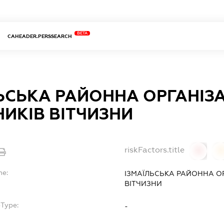
BETA
CAHEADER.PERSSEARCH
ЬСЬКА РАЙОННА ОРГАНІЗА
ИКІВ ВІТЧИЗНИ
riskFactors.title
0
0
me:
ІЗМАЇЛЬСЬКА РАЙОННА ОР
ВІТЧИЗНИ
bType:
-