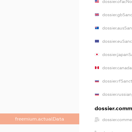
dossier.ofacN
dossier.gbSanc
dossier.ausSan
dossier.euSanc
dossier.japanS
dossier.canad
dossier.rfSanc
dossier.russian
dossier.comme
freemium.actualData
dossier.commer