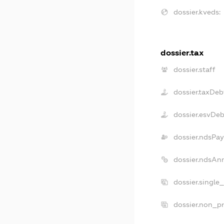
dossier.kveds:
dossier.tax
dossier.staff
dossier.taxDeb
dossier.esvDeb
dossier.ndsPay
dossier.ndsAn
dossier.single
dossier.non_pr