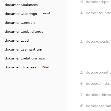
dossier.edrpo:
document.balances
dossier.found
document.scorings
new!
document.tenders
document.publicfunds
document.ved
dossier.heads:
document.semantrum
document.relationships
document.licenses
new!
dossier.benefic
dossier.smida:
dossier.address
dossier.capital: