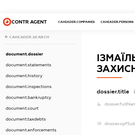
CONTR AGENT
CAHEADER.COMPANIES
CAHEADER.PERSONS
CAHEADER.SEARCH
document.dossier
ІЗМАЇЛ
document.statements
ЗАХИСН
document.history
document.inspections
dossier.title
document.bankruptcy
dossier.fullNa
document.court
document.taxdebts
dossier.opfSu
document.enforcements