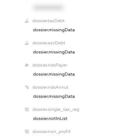
XXXXXXXXXX
dossier.taxDebt
dossier.missingData
dossier.esvDebt
dossier.missingData
dossier.ndsPayer
dossier.missingData
dossier.ndsAnnul
dossier.missingData
dossier.single_tax_reg
dossier.notInList
dossier.non_profit