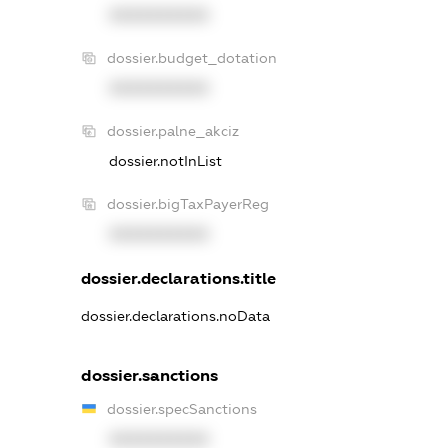
XXXXXXXXXX
dossier.budget_dotation
XXXXXXXXXX
dossier.palne_akciz
dossier.notInList
dossier.bigTaxPayerReg
XXXXXXXXXX
dossier.declarations.title
dossier.declarations.noData
dossier.sanctions
dossier.specSanctions
XXXXXXXXXX