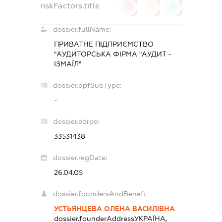
riskFactors.title
0
0
0
dossier.fullName:
ПРИВАТНЕ ПІДПРИЄМСТВО
"АУДИТОРСЬКА ФІРМА "АУДИТ -
ІЗМАЇЛ"
dossier.opfSubType:
-
dossier.edrpo:
33531438
dossier.regDate:
26.04.05
dossier.foundersAndBenef:
УСТЬЯНЦЕВА ОЛЕНА ВАСИЛІВНА
dossier.founderAddress
УКРАЇНА,