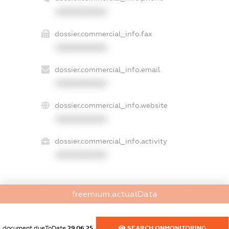
XXXXXXXXXX
dossier.commercial_info.fax
XXXXXXXXXX
dossier.commercial_info.email
XXXXXXXXXX
dossier.commercial_info.website
XXXXXXXXXX
dossier.commercial_info.activity
XXXXXXXXXX
freemium.actualData
freemium.exampleText_1
freemium.exampleText_2
freemium.anonymousPerSearch2
document.dueToDate
29.06.25
SEARCH.ONMONITORING