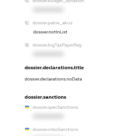
dossier.budget_dotation
XXXXXXXXXX
dossier.palne_akciz
dossier.notInList
dossier.bigTaxPayerReg
XXXXXXXXXX
dossier.declarations.title
dossier.declarations.noData
dossier.sanctions
dossier.specSanctions
XXXXXXXXXX
dossier.rnboSanctions