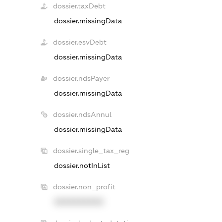
dossier.taxDebt
dossier.missingData
dossier.esvDebt
dossier.missingData
dossier.ndsPayer
dossier.missingData
dossier.ndsAnnul
dossier.missingData
dossier.single_tax_reg
dossier.notInList
dossier.non_profit
XXXXXXXXXX