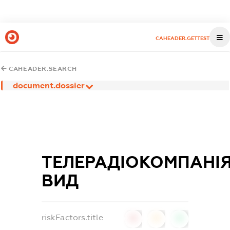
CAHEADER.GETTEST
CAHEADER.SEARCH
document.dossier
ТЕЛЕРАДІОКОМПАНІ
ВИД
riskFactors.title
0
0
0