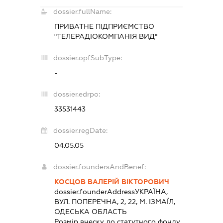
dossier.fullName:
ПРИВАТНЕ ПІДПРИЄМСТВО
"ТЕЛЕРАДІОКОМПАНІЯ ВИД"
dossier.opfSubType:
-
dossier.edrpo:
33531443
dossier.regDate:
04.05.05
dossier.foundersAndBenef:
КОСЦОВ ВАЛЕРІЙ ВІКТОРОВИЧ
dossier.founderAddress
УКРАЇНА,
ВУЛ. ПОПЕРЕЧНА, 2, 22, М. ІЗМАЇЛ,
ОДЕСЬКА ОБЛАСТЬ
Розмір внеску до статутного фонду