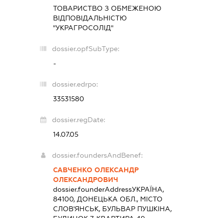
ТОВАРИСТВО З ОБМЕЖЕНОЮ
ВІДПОВІДАЛЬНІСТЮ
"УКРАГРОСОЛІД"
dossier.opfSubType:
-
dossier.edrpo:
33531580
dossier.regDate:
14.07.05
dossier.foundersAndBenef:
САВЧЕНКО ОЛЕКСАНДР
ОЛЕКСАНДРОВИЧ
dossier.founderAddress
УКРАЇНА,
84100, ДОНЕЦЬКА ОБЛ., МІСТО
СЛОВ'ЯНСЬК, БУЛЬВАР ПУШКІНА,