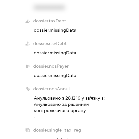
XXXXXXXXXX
dossier.taxDebt
dossier.missingData
dossier.esvDebt
dossier.missingData
dossier.ndsPayer
dossier.missingData
dossier.ndsAnnul
Анульовано з 28.12.16 у зв'язку з:
Анульовано за рiшенням
контролюючого органу
.
dossier.single_tax_reg