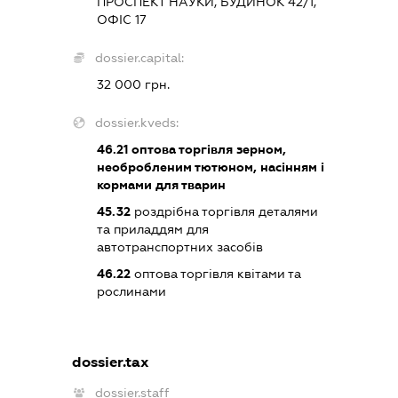
ПРОСПЕКТ НАУКИ, БУДИНОК 42/1,
ОФІС 17
dossier.capital:
32 000 грн.
dossier.kveds:
46.21
оптова торгівля зерном,
необробленим тютюном, насінням і
кормами для тварин
45.32
роздрібна торгівля деталями
та приладдям для
автотранспортних засобів
46.22
оптова торгівля квітами та
рослинами
dossier.tax
dossier.staff