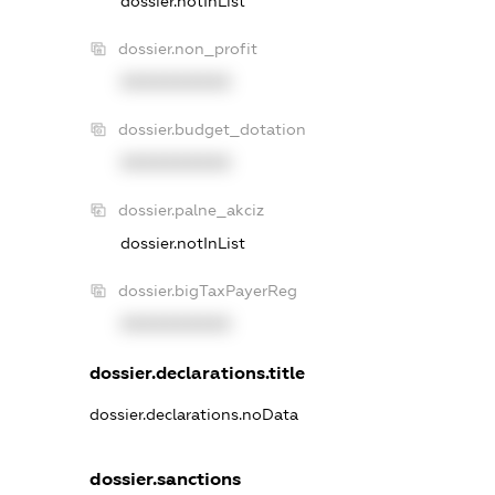
dossier.notInList
dossier.non_profit
XXXXXXXXXX
dossier.budget_dotation
XXXXXXXXXX
dossier.palne_akciz
dossier.notInList
dossier.bigTaxPayerReg
XXXXXXXXXX
dossier.declarations.title
dossier.declarations.noData
dossier.sanctions