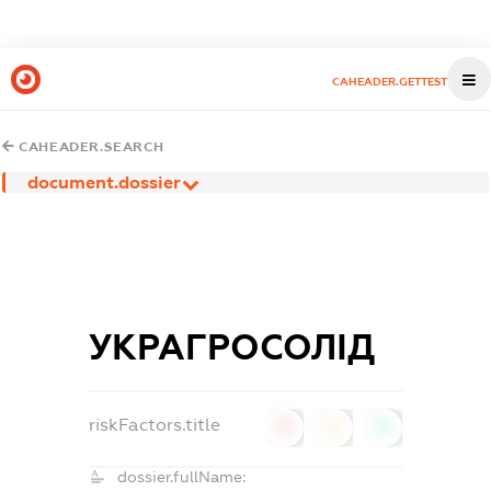
CAHEADER.GETTEST
CAHEADER.SEARCH
document.dossier
УКРАГРОСОЛІД
riskFactors.title
0
0
0
dossier.fullName: