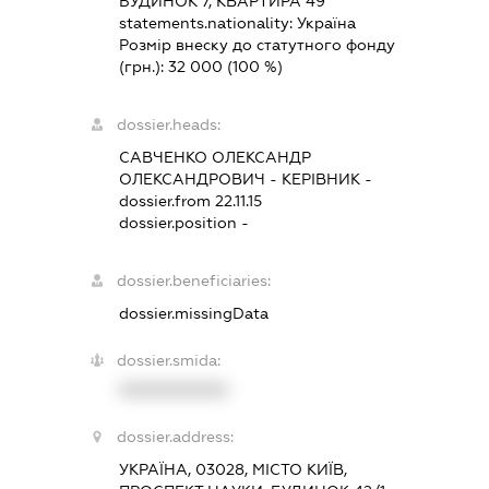
БУДИНОК 7, КВАРТИРА 49
statements.nationality:
Україна
Розмір внеску до статутного фонду
(грн.):
32 000
(100 %)
dossier.heads:
САВЧЕНКО ОЛЕКСАНДР
ОЛЕКСАНДРОВИЧ
-
КЕРІВНИК
-
dossier.from 22.11.15
dossier.position -
dossier.beneficiaries:
dossier.missingData
dossier.smida:
XXXXXXXXXX
dossier.address:
УКРАЇНА, 03028, МІСТО КИЇВ,