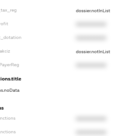
_tax_reg
dossier.notInList
ofit
XXXXXXXXXX
t_dotation
XXXXXXXXXX
akciz
dossier.notInList
xPayerReg
XXXXXXXXXX
ions.title
ons.noData
ns
anctions
XXXXXXXXXX
anctions
XXXXXXXXXX