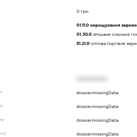
:
0 грн.
01.11.0
вирощування зернови
01.30.0
змішане сільське го
51.21.0
оптова торгівля зерн
XXXXXXXXXX
bt
dossier.missingData
bt
dossier.missingData
yer
dossier.missingData
nul
dossier.missingData