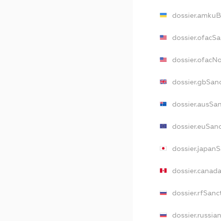
dossier.amkuB
dossier.ofacS
dossier.ofacN
dossier.gbSan
dossier.ausSa
dossier.euSan
dossier.japan
dossier.canad
dossier.rfSanc
dossier.russia