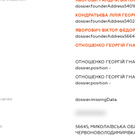
ЯВОРОВИЧ АНДРІЙ ВІКТО
dossier.founderAddress
5401
КОНДРАТЬЄВА ЛІЛІЯ ГЕОР
dossier.founderAddress
5402
ЯВОРОВИЧ ВІКТОР ФЕДО
dossier.founderAddress
5664
ОТНОШЕНКО ГЕОРГІЙ ГН
ОТНОШЕНКО ГЕОРГІЙ ГН
dossier.position -
ОТНОШЕНКО ГЕОРГІЙ ГН
dossier.position -
iaries:
dossier.missingData
XXXXXXXXXX
s:
56645, МИКОЛАЇВСЬКА ОБ
ЧЕРВОНОВОЛОДИМИРІВКА,