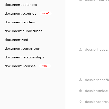
document.balances
document.scorings
new!
document.tenders
document.publicfunds
document.ved
document.semantrum
dossier.heads:
document.relationships
document.licenses
new!
dossier.benefic
dossier.smida:
dossier.addres