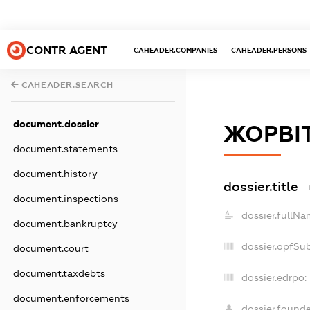
CONTR AGENT
CAHEADER.COMPANIES
CAHEADER.PERSONS
CAHEADER.SEARCH
document.dossier
ЖОРВІ
document.statements
document.history
dossier.title
document.inspections
dossier.fullNa
document.bankruptcy
dossier.opfSu
document.court
document.taxdebts
dossier.edrpo:
document.enforcements
dossier.found