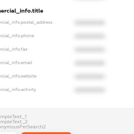
rcial_info.title
rcial_info.postal_address
XXXXXXXXXX
rcial_info.phone
XXXXXXXXXX
rcial_info.fax
XXXXXXXXXX
rcial_info.email
XXXXXXXXXX
rcial_info.website
XXXXXXXXXX
cial_info.activity
XXXXXXXXXX
ampleText_1
ampleText_2
onymousPerSearch2