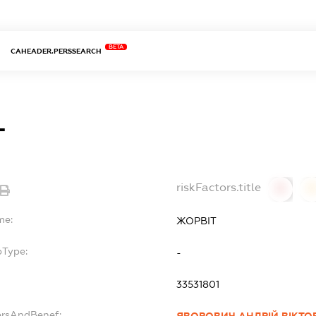
BETA
CAHEADER.PERSSEARCH
Т
riskFactors.title
0
0
me:
ЖОРВІТ
bType:
-
33531801
ersAndBenef: