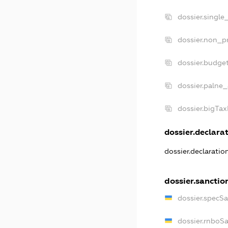
dossier.single
dossier.non_pr
dossier.budge
dossier.palne_
dossier.bigTa
dossier.declarat
dossier.declarati
dossier.sanctio
dossier.specS
dossier.rnboS