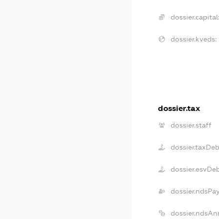
dossier.capital
dossier.kveds:
dossier.tax
dossier.staff
dossier.taxDe
dossier.esvDe
dossier.ndsPa
dossier.ndsAn