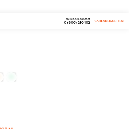
caHeader.contact
CAHEADER.GETTEST
0 (800) 210 102
0