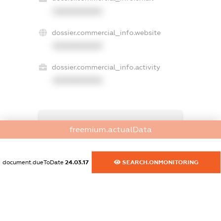
XXXXXXXXXX
dossier.commercial_info.website
XXXXXXXXXX
dossier.commercial_info.activity
XXXXXXXXXX
freemium.exampleText_1
freemium.actualData
freemium.exampleText_2
freemium.anonymousPerSearch2
FREEMIUM.DETAILS
document.dueToDate
24.03.17
SEARCH.ONMONITORING
FREEMIUM.REGISTER