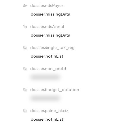
dossier.ndsPayer
dossier.missingData
dossier.ndsAnnul
dossier.missingData
dossier.single_tax_reg
dossier.notInList
dossier.non_profit
XXXXXXXXXX
dossier.budget_dotation
XXXXXXXXXX
dossier.palne_akciz
dossier.notInList