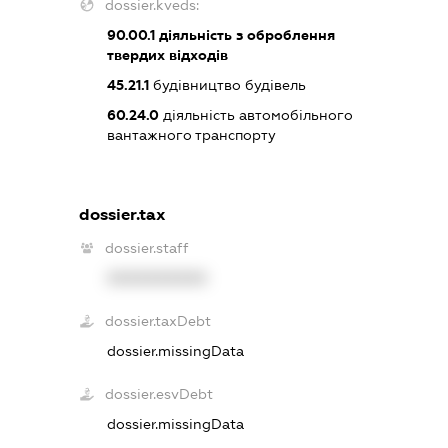
dossier.kveds:
90.00.1
діяльність з оброблення
твердих відходів
45.21.1
будівництво будівель
60.24.0
діяльність автомобільного
вантажного транспорту
dossier.tax
dossier.staff
XXXXXXXXXX
dossier.taxDebt
dossier.missingData
dossier.esvDebt
dossier.missingData