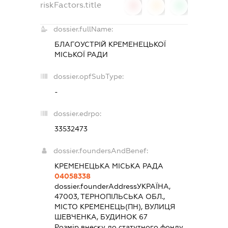
riskFactors.title
0
0
0
dossier.fullName:
БЛАГОУСТРІЙ КРЕМЕНЕЦЬКОЇ
МІСЬКОЇ РАДИ
dossier.opfSubType:
-
dossier.edrpo:
33532473
dossier.foundersAndBenef:
КРЕМЕНЕЦЬКА МІСЬКА РАДА
04058338
dossier.founderAddress
УКРАЇНА,
47003, ТЕРНОПІЛЬСЬКА ОБЛ.,
МІСТО КРЕМЕНЕЦЬ(ПН), ВУЛИЦЯ
ШЕВЧЕНКА, БУДИНОК 67
Розмір внеску до статутного фонду