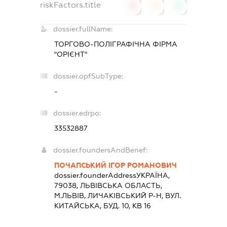
riskFactors.title
0
0
0
dossier.fullName:
ТОРГОВО-ПОЛІГРАФІЧНА ФІРМА
"ОРІЄНТ"
dossier.opfSubType:
-
dossier.edrpo:
33532887
dossier.foundersAndBenef:
ПОЧАПСЬКИЙ ІГОР РОМАНОВИЧ
dossier.founderAddress
УКРАЇНА,
79038, ЛЬВIВСЬКА ОБЛАСТЬ,
М.ЛЬВІВ, ЛИЧАКІВСЬКИЙ Р-Н, ВУЛ.
КИТАЙСЬКА, БУД. 10, КВ 16