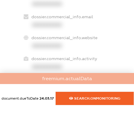
XXXXXXXXXX
dossier.commercial_info.email
XXXXXXXXXX
dossier.commercial_info.website
XXXXXXXXXX
dossier.commercial_info.activity
XXXXXXXXXX
freemium.actualData
freemium.exampleText_1
freemium.exampleText_2
document.dueToDate
24.03.17
SEARCH.ONMONITORING
freemium.anonymousPerSearch2
FREEMIUM.DETAILS
FREEMIUM.REGISTER