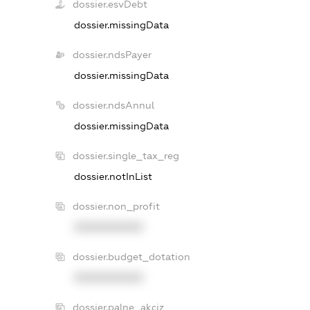
dossier.esvDebt
dossier.missingData
dossier.ndsPayer
dossier.missingData
dossier.ndsAnnul
dossier.missingData
dossier.single_tax_reg
dossier.notInList
dossier.non_profit
XXXXXXXXXX
dossier.budget_dotation
XXXXXXXXXX
dossier.palne_akciz