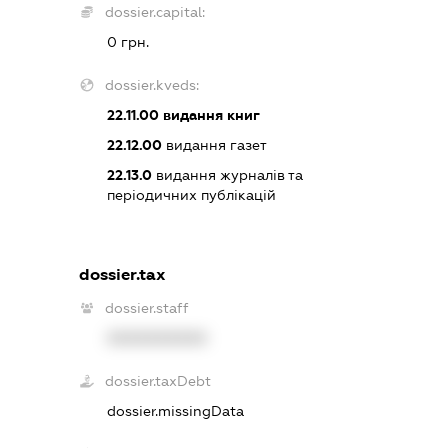
dossier.capital:
0 грн.
dossier.kveds:
22.11.00
видання книг
22.12.00
видання газет
22.13.0
видання журналів та
періодичних публікацій
dossier.tax
dossier.staff
XXXXXXXXXX
dossier.taxDebt
dossier.missingData