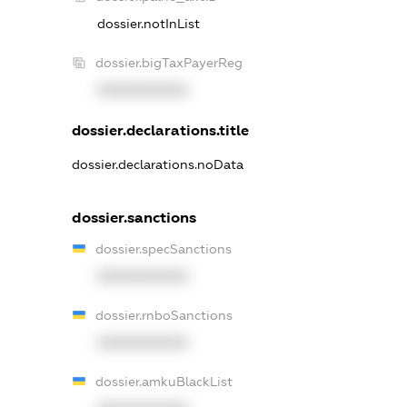
dossier.notInList
dossier.bigTaxPayerReg
XXXXXXXXXX
dossier.declarations.title
dossier.declarations.noData
dossier.sanctions
dossier.specSanctions
XXXXXXXXXX
dossier.rnboSanctions
XXXXXXXXXX
dossier.amkuBlackList