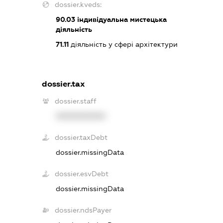
dossier.kveds:
90.03
індивідуальна мистецька
діяльність
71.11
діяльність у сфері архітектури
dossier.tax
dossier.staff
XXXXXXXXXX
dossier.taxDebt
dossier.missingData
dossier.esvDebt
dossier.missingData
dossier.ndsPayer