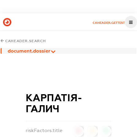
CAHEADER.GETTEST
CAHEADER.SEARCH
document.dossier
КАРПАТІЯ-
ГАЛИЧ
riskFactors.title
0
0
0