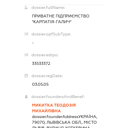
dossier.fullName:
ПРИВАТНЕ ПІДПРИЄМСТВО
"КАРПАТІЯ-ГАЛИЧ"
dossier.opfSubType:
-
dossier.edrpo:
33533372
dossier.regDate:
03.05.05
dossier.foundersAndBenef:
МИКИТКА ТЕОДОЗІЯ
МИХАЙЛІВНА
dossier.founderAddress
УКРАЇНА,
79070, ЛЬВІВСЬКА ОБЛ., МІСТО