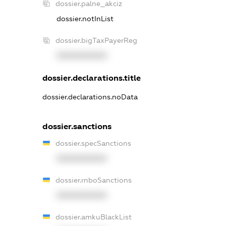
dossier.palne_akciz
dossier.notInList
dossier.bigTaxPayerReg
XXXXXXXXXX
dossier.declarations.title
dossier.declarations.noData
dossier.sanctions
dossier.specSanctions
XXXXXXXXXX
dossier.rnboSanctions
XXXXXXXXXX
dossier.amkuBlackList