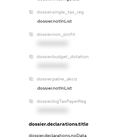
dossier.single_tax_reg
dossier.notInList
dossier.non_profit
XXXXXXXXXX
dossier.budget_dotation
XXXXXXXXXX
dossier.palne_akciz
dossier.notInList
dossier.bigTaxPayerReg
XXXXXXXXXX
dossier.declarations.title
dossier.declarations.noData