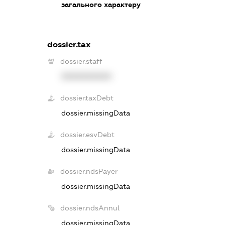
загального характеру
dossier.tax
dossier.staff
XXXXXXXXXX
dossier.taxDebt
dossier.missingData
dossier.esvDebt
dossier.missingData
dossier.ndsPayer
dossier.missingData
dossier.ndsAnnul
dossier.missingData