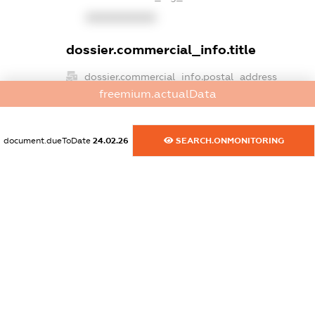
XXXXXXXXXX
dossier.commercial_info.title
dossier.commercial_info.postal_address
freemium.actualData
XXXXXXXXXX
dossier.commercial_info.phone
document.dueToDate
24.02.26
SEARCH.ONMONITORING
XXXXXXXXXX
dossier.commercial_info.fax
XXXXXXXXXX
dossier.commercial_info.email
XXXXXXXXXX
dossier.commercial_info.website
XXXXXXXXXX