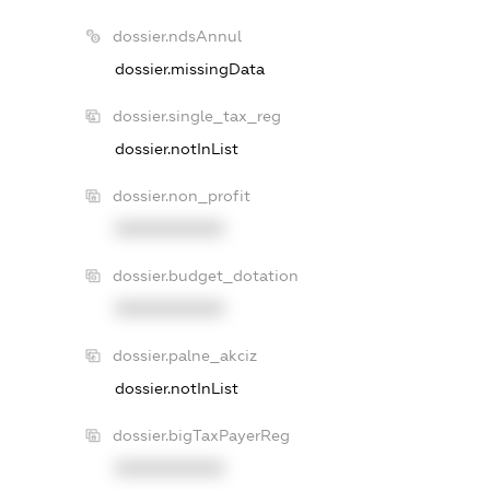
dossier.ndsAnnul
dossier.missingData
dossier.single_tax_reg
dossier.notInList
dossier.non_profit
XXXXXXXXXX
dossier.budget_dotation
XXXXXXXXXX
dossier.palne_akciz
dossier.notInList
dossier.bigTaxPayerReg
XXXXXXXXXX