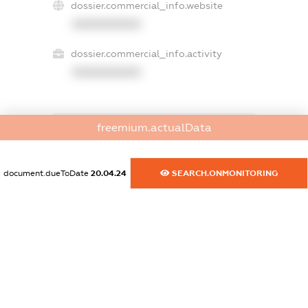
dossier.commercial_info.website
XXXXXXXXXX
dossier.commercial_info.activity
XXXXXXXXXX
freemium.actualData
freemium.exampleText_1
freemium.exampleText_2
freemium.anonymousPerSearch2
document.dueToDate
20.04.24
SEARCH.ONMONITORING
FREEMIUM.DETAILS
FREEMIUM.REGISTER