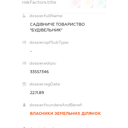
riskFactors.title
0
0
0
dossier.fullName:
САДІВНИЧЕ ТОВАРИСТВО
"БУДІВЕЛЬНИК"
dossier.opfSubType:
-
dossier.edrpo:
33557346
dossier.regDate:
22.11.89
dossier.foundersAndBenef:
ВЛАСНИКИ ЗЕМЕЛЬНИХ ДІЛЯНОК