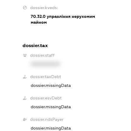
dossier.kveds:
70.32.0
управління нерухомим
майном
dossier.tax
dossier.staff
XXXXXXXXXX
dossier.taxDebt
dossier.missingData
dossier.esvDebt
dossier.missingData
dossier.ndsPayer
dossier.missingData