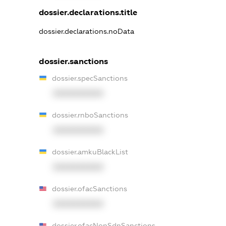
dossier.declarations.title
dossier.declarations.noData
dossier.sanctions
dossier.specSanctions
XXXXXXXXXX
dossier.rnboSanctions
XXXXXXXXXX
dossier.amkuBlackList
XXXXXXXXXX
dossier.ofacSanctions
XXXXXXXXXX
dossier.ofacNonSdnSanctions