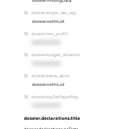
dossier.missingData
dossier.single_tax_reg
dossier.notInList
dossier.non_profit
XXXXXXXXXX
dossier.budget_dotation
XXXXXXXXXX
dossier.palne_akciz
dossier.notInList
dossier.bigTaxPayerReg
XXXXXXXXXX
dossier.declarations.title