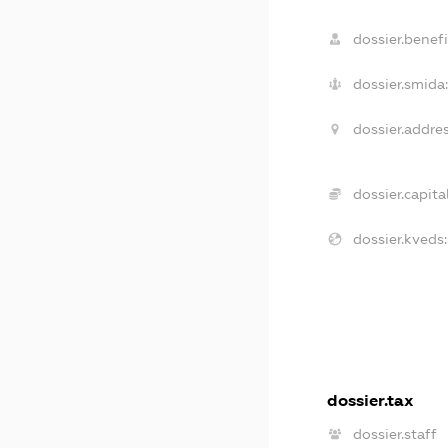
dossier.benefi
dossier.smida:
dossier.addres
dossier.capital
dossier.kveds:
dossier.tax
dossier.staff