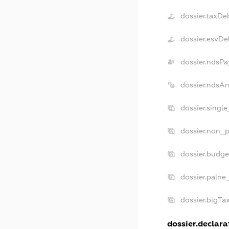
dossier.taxDe
dossier.esvDe
dossier.ndsPa
dossier.ndsA
dossier.singl
dossier.non_p
dossier.budg
dossier.palne
dossier.bigT
dossier.declarat