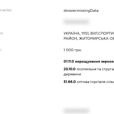
ciaries:
dossier.missingData
XXXXXXXXXX
s:
УКРАЇНА, 11151, ВУЛ.СПОР
РАЙОН, ЖИТОМИРСЬКА О
:
1 000 грн.
01.11.0
вирощування зернови
20.10.0
лісопильне та струг
деревини
51.66.0
оптова торгівля сіл
XXXXXXXXXX