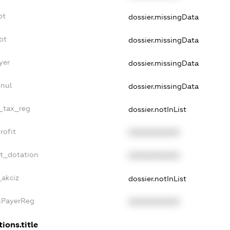
bt
dossier.missingData
bt
dossier.missingData
yer
dossier.missingData
nnul
dossier.missingData
e_tax_reg
dossier.notInList
rofit
XXXXXXXXXX
et_dotation
XXXXXXXXXX
_akciz
dossier.notInList
axPayerReg
XXXXXXXXXX
ions.title