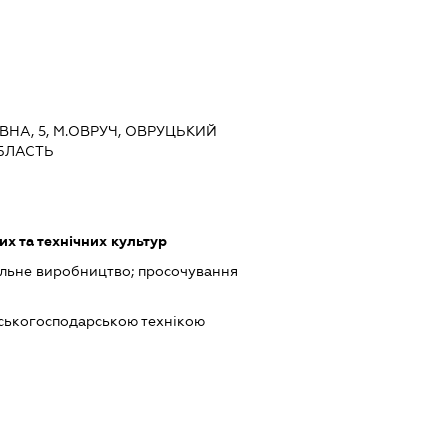
ТИВНА, 5, М.ОВРУЧ, ОВРУЦЬКИЙ
БЛАСТЬ
х та технічних культур
альне виробництво; просочування
ьськогосподарською технікою