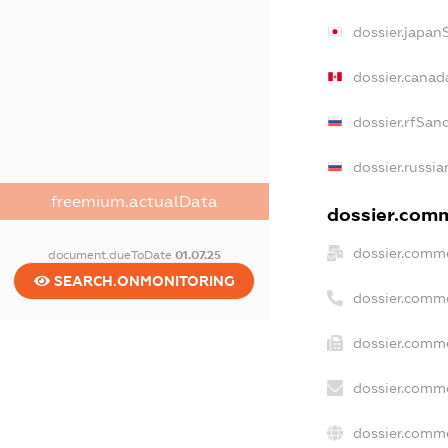
dossier.japan
dossier.canad
dossier.rfSan
dossier.russia
freemium.actualData
dossier.comme
dossier.comme
document.dueToDate
01.07.25
SEARCH.ONMONITORING
dossier.comm
dossier.comme
dossier.comme
dossier.comme