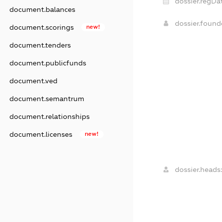
dossier.regDa
document.balances
dossier.foun
document.scorings
new!
document.tenders
document.publicfunds
document.ved
document.semantrum
document.relationships
document.licenses
new!
dossier.heads: