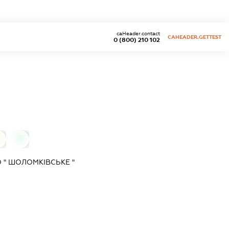
caHeader.contact
CAHEADER.GETTEST
0 (800) 210 102
0
0
 " ШОЛОМКІВСЬКЕ "