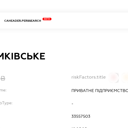
BETA
CAHEADER.PERSSEARCH
КІВСЬКЕ
riskFactors.title
0
ame:
ПРИВАТНЕ ПІДПРИЄМСТВО
bType:
-
33557503