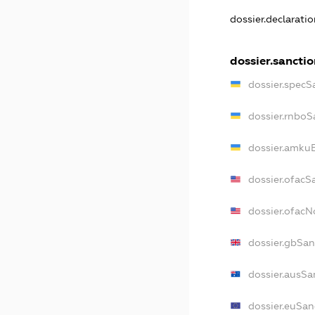
dossier.declarati
dossier.sanctio
dossier.specS
dossier.rnboS
dossier.amkuB
dossier.ofacS
dossier.ofac
dossier.gbSan
dossier.ausSa
dossier.euSan