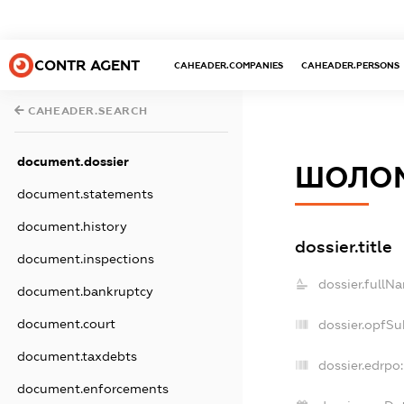
CONTR AGENT
CAHEADER.COMPANIES
CAHEADER.PERSONS
CAHEADER.SEARCH
document.dossier
ШОЛОМ
document.statements
document.history
dossier.title
document.inspections
dossier.fullN
document.bankruptcy
document.court
dossier.opfSu
document.taxdebts
dossier.edrpo:
document.enforcements