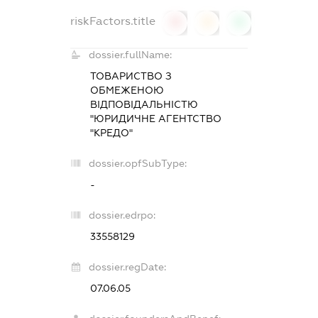
riskFactors.title
0
0
0
dossier.fullName:
ТОВАРИСТВО З
ОБМЕЖЕНОЮ
ВІДПОВІДАЛЬНІСТЮ
"ЮРИДИЧНЕ АГЕНТСТВО
"КРЕДО"
dossier.opfSubType:
-
dossier.edrpo:
33558129
dossier.regDate:
07.06.05