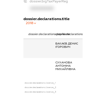
dossier.bigTaxPayerReg
XXXXXXXXXX
dossier.declarations.title
2018
dossier.declarations.pepName
dossier.declarations.personName
dossier.declarat
БАКАЄВ ДЕНИС
Заробітна плата
ІГОРОВИЧ
отримана за
основним місце
роботи
СУХАНОВА
-
АНТОНІНА
МИХАЙЛІВНА
dossier.declarations.license_1
dossier.declarations.license_2
dossier.declarations.license_3