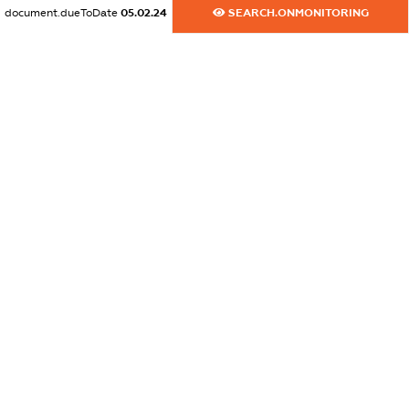
document.dueToDate
05.02.24
SEARCH.ONMONITORING
dossier.commercial_info.title
dossier.commercial_info.postal_address
XXXXXXXXXX
dossier.commercial_info.phone
XXXXXXXXXX
dossier.commercial_info.fax
XXXXXXXXXX
dossier.commercial_info.email
XXXXXXXXXX
dossier.commercial_info.website
XXXXXXXXXX
dossier.commercial_info.activity
XXXXXXXXXX