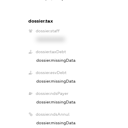
dossier.tax
dossier.staff
XXXXXXXXXX
dossier.taxDebt
dossier.missingData
dossier.esvDebt
dossier.missingData
dossier.ndsPayer
dossier.missingData
dossier.ndsAnnul
dossier.missingData