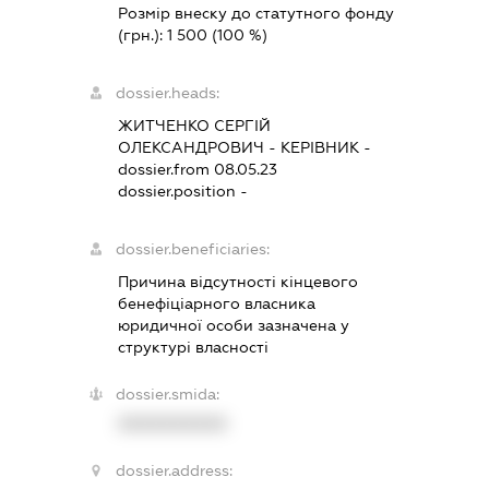
Розмір внеску до статутного фонду
(грн.):
1 500
(100 %)
dossier.heads:
ЖИТЧЕНКО СЕРГІЙ
ОЛЕКСАНДРОВИЧ
-
КЕРІВНИК
-
dossier.from 08.05.23
dossier.position -
dossier.beneficiaries:
Причина відсутності кінцевого
бенефіціарного власника
юридичної особи зазначена у
структурі власності
dossier.smida:
XXXXXXXXXX
dossier.address: