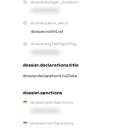
dossier.budget_dotation
XXXXXXXXXX
dossier.palne_akciz
dossier.notInList
dossier.bigTaxPayerReg
XXXXXXXXXX
dossier.declarations.title
dossier.declarations.noData
dossier.sanctions
dossier.specSanctions
XXXXXXXXXX
dossier.rnboSanctions