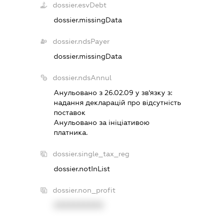
dossier.esvDebt
dossier.missingData
dossier.ndsPayer
dossier.missingData
dossier.ndsAnnul
Анульовано з 26.02.09 у зв'язку з:
надання декларацiй про вiдсутнiсть
поставок
Анульовано за iнiцiативою
платника.
dossier.single_tax_reg
dossier.notInList
dossier.non_profit
XXXXXXXXXX