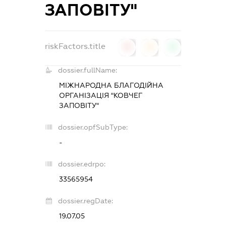
ЗАПОВІТУ"
riskFactors.title
0
0
0
dossier.fullName:
МІЖНАРОДНА БЛАГОДІЙНА
ОРГАНІЗАЦІЯ "КОВЧЕГ
ЗАПОВІТУ"
dossier.opfSubType:
-
dossier.edrpo:
33565954
dossier.regDate:
19.07.05