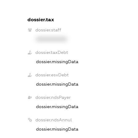
dossier.tax
dossier.staff
XXXXXXXXXX
dossier.taxDebt
dossier.missingData
dossier.esvDebt
dossier.missingData
dossier.ndsPayer
dossier.missingData
dossier.ndsAnnul
dossier.missingData