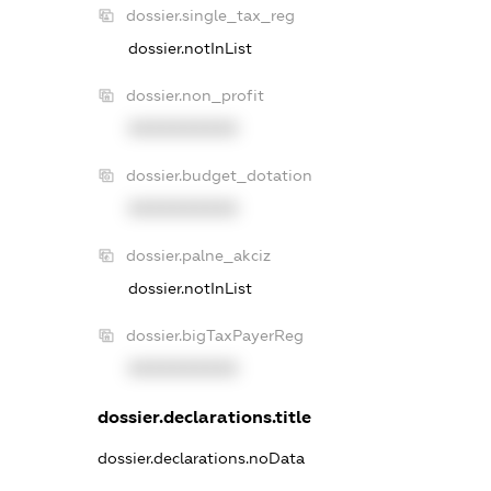
dossier.single_tax_reg
dossier.notInList
dossier.non_profit
XXXXXXXXXX
dossier.budget_dotation
XXXXXXXXXX
dossier.palne_akciz
dossier.notInList
dossier.bigTaxPayerReg
XXXXXXXXXX
dossier.declarations.title
dossier.declarations.noData