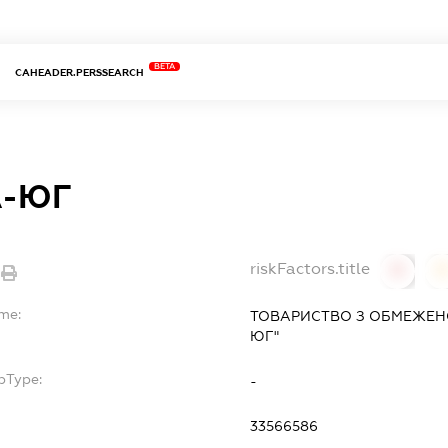
BETA
CAHEADER.PERSSEARCH
-ЮГ
riskFactors.title
0
ame:
ТОВАРИСТВО З ОБМЕЖЕН
ЮГ"
bType:
-
33566586