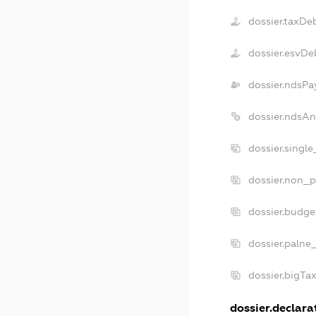
dossier.taxDe
dossier.esvDe
dossier.ndsPa
dossier.ndsAn
dossier.singl
dossier.non_p
dossier.budge
dossier.palne
dossier.bigTa
dossier.declarat