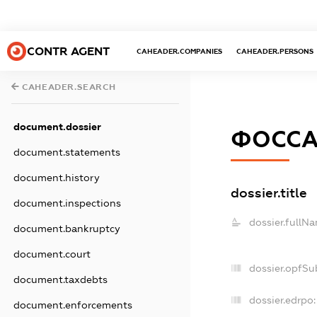
CONTR AGENT
CAHEADER.COMPANIES
CAHEADER.PERSONS
CAHEADER.SEARCH
document.dossier
ФОССА
document.statements
document.history
dossier.title
document.inspections
dossier.fullN
document.bankruptcy
document.court
dossier.opfSu
document.taxdebts
dossier.edrpo:
document.enforcements