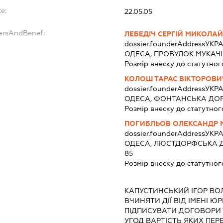
e:
22.05.05
dersAndBenef:
ЛЕБЕДІЧ СЕРГІЙ МИКОЛА
dossier.founderAddress
УКРА
ОДЕСА, ПРОВУЛОК МУКАЧІ
Розмір внеску до статутног
КОЛОШ ТАРАС ВІКТОРОВИ
dossier.founderAddress
УКРА
ОДЕСА, ФОНТАНСЬКА ДОРО
Розмір внеску до статутног
ПОГИБЛЬОВ ОЛЕКСАНДР
dossier.founderAddress
УКРА
ОДЕСА, ЛЮСТДОРФСЬКА Д
85
Розмір внеску до статутног
КАПУСТИНСЬКИЙ ІГОР В
ВЧИНЯТИ ДІЇ ВІД ІМЕНІ Ю
ПІДПИСУВАТИ ДОГОВОРИ Т
УГОД ВАРТІСТЬ ЯКИХ ПЕР