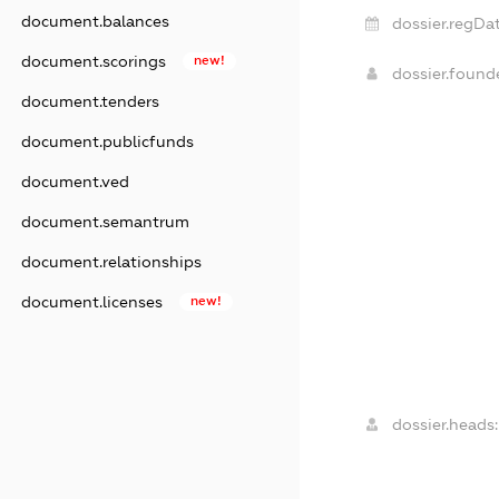
document.balances
dossier.regDat
document.scorings
new!
dossier.foun
document.tenders
document.publicfunds
document.ved
document.semantrum
document.relationships
document.licenses
new!
dossier.heads: