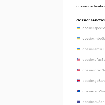
dossier.declarati
dossier.sanctio
dossier.specS
dossier.rnboS
dossier.amkuB
dossier.ofacS
dossier.ofac
dossier.gbSan
dossier.ausSa
dossier.euSan