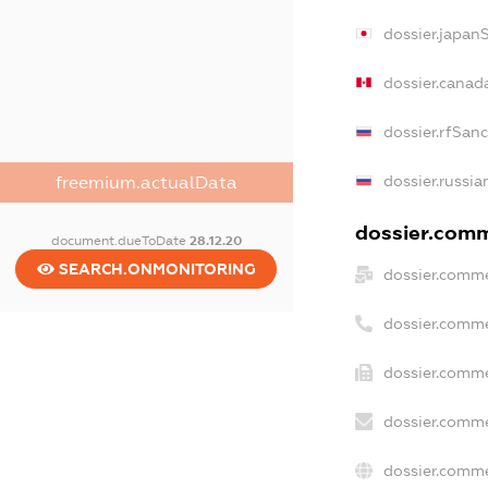
dossier.japan
dossier.canad
dossier.rfSan
dossier.russia
freemium.actualData
dossier.comme
document.dueToDate
28.12.20
SEARCH.ONMONITORING
dossier.comme
dossier.comme
dossier.comme
dossier.comme
dossier.comme