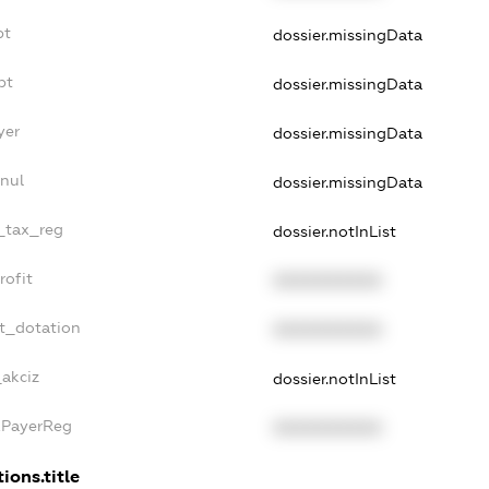
bt
dossier.missingData
bt
dossier.missingData
yer
dossier.missingData
nul
dossier.missingData
e_tax_reg
dossier.notInList
rofit
XXXXXXXXXX
t_dotation
XXXXXXXXXX
_akciz
dossier.notInList
xPayerReg
XXXXXXXXXX
ions.title