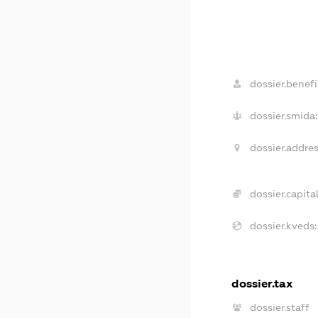
dossier.benefi
dossier.smida:
dossier.addres
dossier.capital
dossier.kveds:
dossier.tax
dossier.staff