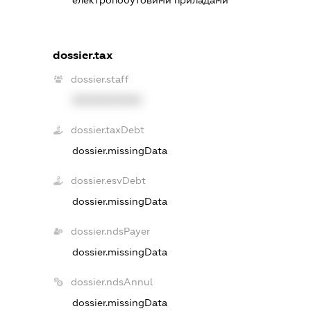
електропобутовими приладами
dossier.tax
dossier.staff
XXXXXXXXXX
dossier.taxDebt
dossier.missingData
dossier.esvDebt
dossier.missingData
dossier.ndsPayer
dossier.missingData
dossier.ndsAnnul
dossier.missingData