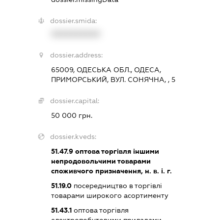
dossier.smida:
XXXXXXXXXX
dossier.address:
65009, ОДЕСЬКА ОБЛ., ОДЕСА,
ПРИМОРСЬКИЙ, ВУЛ. СОНЯЧНА, , 5
dossier.capital:
50 000 грн.
dossier.kveds:
51.47.9
оптова торгівля іншими
непродовольчими товарами
споживчого призначення, н. в. і. г.
51.19.0
посередництво в торгівлі
товарами широкого асортименту
51.43.1
оптова торгівля