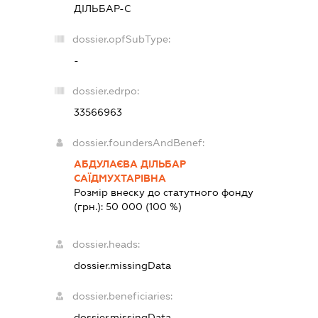
ДІЛЬБАР-С
dossier.opfSubType:
-
dossier.edrpo:
33566963
dossier.foundersAndBenef:
АБДУЛАЄВА ДІЛЬБАР
САЇДМУХТАРІВНА
Розмір внеску до статутного фонду
(грн.):
50 000
(100 %)
dossier.heads:
dossier.missingData
dossier.beneficiaries:
dossier.missingData