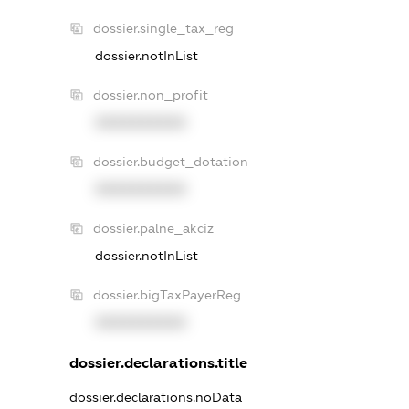
dossier.single_tax_reg
dossier.notInList
dossier.non_profit
XXXXXXXXXX
dossier.budget_dotation
XXXXXXXXXX
dossier.palne_akciz
dossier.notInList
dossier.bigTaxPayerReg
XXXXXXXXXX
dossier.declarations.title
dossier.declarations.noData