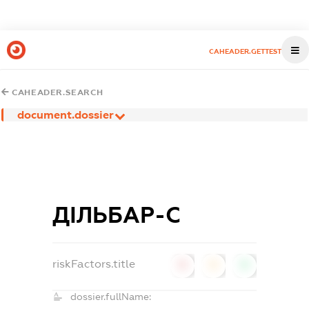
CAHEADER.GETTEST
CAHEADER.SEARCH
document.dossier
ДІЛЬБАР-С
riskFactors.title
0
0
0
dossier.fullName: