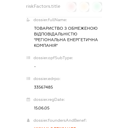
riskFactors.title
0
0
0
dossier.fullName:
ТОВАРИСТВО З ОБМЕЖЕНОЮ
ВІДПОВІДАЛЬНІСТЮ
"РЕГІОНАЛЬНА ЕНЕРГЕТИЧНА
КОМПАНІЯ"
dossier.opfSubType:
-
dossier.edrpo:
33567485
dossier.regDate:
15.06.05
dossier.foundersAndBenef: