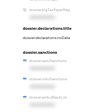
dossier.bigTaxPayerReg
XXXXXXXXXX
dossier.declarations.title
dossier.declarations.noData
dossier.sanctions
dossier.specSanctions
XXXXXXXXXX
dossier.rnboSanctions
XXXXXXXXXX
dossier.amkuBlackList
XXXXXXXXXX