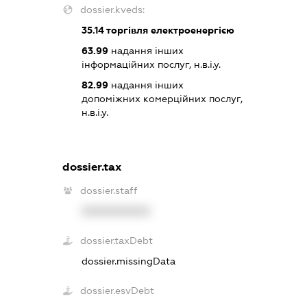
dossier.kveds:
35.14
торгівля електроенергією
63.99
надання інших
інформаційних послуг, н.в.і.у.
82.99
надання інших
допоміжних комерційних послуг,
н.в.і.у.
dossier.tax
dossier.staff
XXXXXXXXXX
dossier.taxDebt
dossier.missingData
dossier.esvDebt