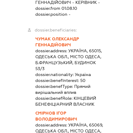
ГЕННАДІЙОВИЧ
-
КЕРІВНИК
-
dossier.from 01.08.10
dossier.position -
dossier.beneficiaries:
ЧУМАК ОЛЕКСАНДР
ГЕННАДІЙОВИЧ
dossier.address:
УКРАЇНА, 65015,
ОДЕСЬКА ОБЛ., МІСТО ОДЕСА,
Б.ФРАНЦУЗЬКИЙ, БУДИНОК
53/3
dossier.nationality:
Україна
dossier.benefInterest:
50
dossier.benefType:
Прямий
вирішальний вплив
dossier.benefRole:
КІНЦЕВИЙ
БЕНЕФІЦІАРНИЙ ВЛАСНИК
СМІРНОВ ІГОР
ВОЛОДИМИРОВИЧ
dossier.address:
УКРАЇНА, 65069,
ОДЕСЬКА ОБЛ., МІСТО ОДЕСА,