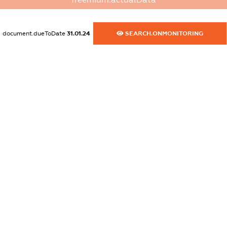
dossier.commercial_info.email
XXXXXXXXXX
document.dueToDate
31.01.24
SEARCH.ONMONITORING
dossier.commercial_info.website
XXXXXXXXXX
dossier.commercial_info.activity
XXXXXXXXXX
freemium.exampleText_1
freemium.exampleText_2
freemium.anonymousPerSearch2
FREEMIUM.DETAILS
FREEMIUM.REGISTER