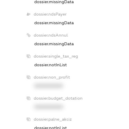
dossier.missingData
dossier.ndsPayer
dossier.missingData
dossier.ndsAnnul
dossier.missingData
dossier.single_tax_reg
dossier.notInList
dossier.non_profit
XXXXXXXXXX
dossier.budget_dotation
XXXXXXXXXX
dossier.palne_akciz
dossier.notInList