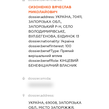
СИЗОНЕНКО ВЯЧЕСЛАВ
МИКОЛАЙОВИЧ
dossier.address:
УКРАЇНА, 70411,
ЗАПОРІЗЬКА ОБЛ.,
ЗАПОРІЗЬКИЙ Р-Н, СЕЛО
ВОЛОДИМИРІВСЬКЕ,
ВУЛ.БЕГЕНОВА, БУДИНОК 13
dossier.nationality:
Україна
dossier.benefInterest:
100
dossier.benefType:
Прямий
вирішальний вплив
dossier.benefRole:
КІНЦЕВИЙ
БЕНЕФІЦІАРНИЙ ВЛАСНИК
dossier.smida:
XXXXXXXXXX
dossier.address:
УКРАЇНА, 69008, ЗАПОРІЗЬКА
ОБЛ., МІСТО ЗАПОРІЖЖЯ,