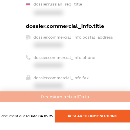
dossier.russian_reg_title
XXXXXXXXXX
dossier.commercial_info.title
dossier.commercial_info.postal_address
XXXXXXXXXX
dossier.commercial_info.phone
XXXXXXXXXX
dossier.commercial_info.fax
XXXXXXXXXX
freemium.actualData
dossier.commercial_info.email
XXXXXXXXXX
document.dueToDate
04.05.25
SEARCH.ONMONITORING
dossier.commercial_info.website
XXXXXXXXXX