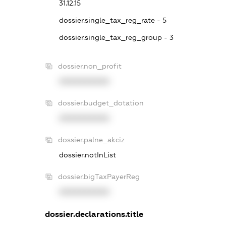
31.12.15
dossier.single_tax_reg_rate - 5
dossier.single_tax_reg_group - 3
dossier.non_profit
XXXXXXXXXX
dossier.budget_dotation
XXXXXXXXXX
dossier.palne_akciz
dossier.notInList
dossier.bigTaxPayerReg
XXXXXXXXXX
dossier.declarations.title