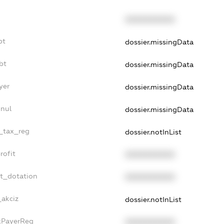
XXXXXXXXXX
bt
dossier.missingData
bt
dossier.missingData
yer
dossier.missingData
nnul
dossier.missingData
e_tax_reg
dossier.notInList
rofit
XXXXXXXXXX
et_dotation
XXXXXXXXXX
_akciz
dossier.notInList
axPayerReg
XXXXXXXXXX