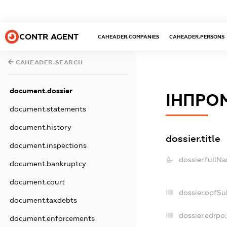
CONTR AGENT
CAHEADER.COMPANIES
CAHEADER.PERSONS
CAHEADER.SEARCH
document.dossier
ІНПРО
document.statements
document.history
dossier.title
document.inspections
dossier.fullN
document.bankruptcy
document.court
dossier.opfSu
document.taxdebts
dossier.edrpo:
document.enforcements