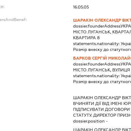
te:
16.05.05
dersAndBenef:
ШАРАКІН ОЛЕКСАНДР ВІ
dossier.founderAddress
УКРА
МІСТО ЛУГАНСЬК, КВАРТА
КВАРТИРА 8
statements.nationality:
Укра
Розмір внеску до статутног
БАРКОВ СЕРГІЙ МИКОЛА
dossier.founderAddress
УКРА
МІСТО ЛУГАНСЬК, ВУЛИЦЯ
statements.nationality:
Укра
Розмір внеску до статутног
:
ШАРАКІН ОЛЕКСАНДР ВІК
ВЧИНЯТИ ДІЇ ВІД ІМЕНІ Ю
ПІДПИСУВАТИ ДОГОВОРИ
СТАТУТУ. ДИРЕКТОР ПРИЗНА
dossier.position -
ШАРАКІН ОЛЕКСАНДР ВІК