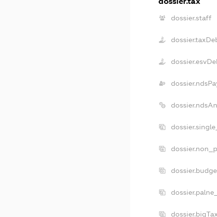
dossier.tax
dossier.staff
dossier.taxDe
dossier.esvDe
dossier.ndsPa
dossier.ndsA
dossier.singl
dossier.non_p
dossier.budg
dossier.palne
dossier.bigT