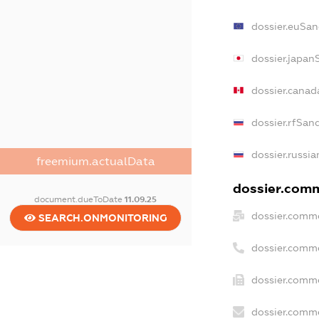
dossier.euSan
dossier.japan
dossier.cana
dossier.rfSan
dossier.russia
freemium.actualData
dossier.comm
document.dueToDate
11.09.25
dossier.comme
SEARCH.ONMONITORING
dossier.comm
dossier.comme
dossier.comme