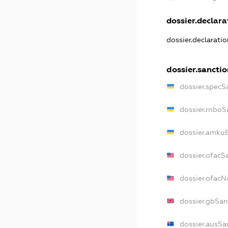
dossier.declarat
dossier.declarati
dossier.sancti
dossier.specS
dossier.rnboS
dossier.amkuB
dossier.ofacS
dossier.ofac
dossier.gbSan
dossier.ausSa