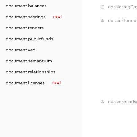
document.balances
dossier.regDa
document.scorings
new!
dossier.foun
document.tenders
document.publicfunds
document.ved
document.semantrum
document.relationships
document.licenses
new!
dossier.heads