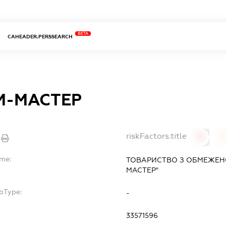
BETA
CAHEADER.PERSSEARCH
М-МАСТЕР
riskFactors.title
0
ame:
ТОВАРИСТВО З ОБМЕЖЕН
МАСТЕР"
bType:
-
33571596