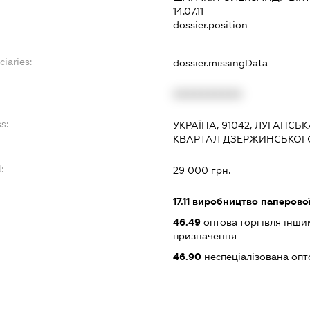
14.07.11
dossier.position -
ciaries:
dossier.missingData
:
XXXXXXXXXX
s:
УКРАЇНА, 91042, ЛУГАНСЬК
КВАРТАЛ ДЗЕРЖИНСЬКОГО,
:
29 000 грн.
17.11
виробництво паперової
46.49
оптова торгівля інши
призначення
46.90
неспеціалізована опт