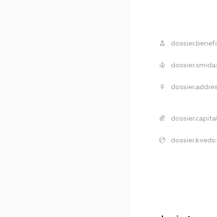
dossier.benefi
dossier.smida
dossier.addres
dossier.capital
dossier.kveds: